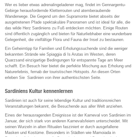
Wer es lieber etwas adrenalingeladener mag, findet im Gennargentu-
Gebirge herausfordernde Kletterrouten und atemberaubende
Wanderwege. Die Gegend um den Supramonte bietet abseits der
ausgetretenen Pfade spektakuläre Panoramen und ist ideal für alle, die
das wilde Herz Sardiniens zu Fuß entdecken möchten. Einige Routen
sind öffentlich zugänglich und bieten für Naturliebhaber eine wunderbare
Gelegenheit, die vielfältige Flora und Fauna der Insel zu bestaunen.
Ein Geheimtipp für Familien und Erholungssuchende sind die weniger
bekannten Strände wie Spiaggia di Is Arutas im Westen, deren
Quarzsand einzigartige Bedingungen für entspannte Tage am Meer
schafft. Ein Besuch hier bietet die perfekte Mischung aus Erholung und
Naturerlebnis, fernab der touristischen Hotspots. An diesen Orten
erleben Sie Sardinien von ihrer authentischsten Seite.
Sardiniens Kultur kennenlernen
Sardinien ist auch für seine lebendige Kultur und traditionsreichen
Veranstaltungen bekannt, die Besuchende aus aller Welt anziehen.
Eines der herausragenden Ereignisse ist der Karneval von Sardinien im
Januar, der sich stark von anderen Karnevalsfeiern unterscheidet. Mit
seinen Wurzeln in alten Ritualen fasziniert er durch ausgefallene
Masken und Kostüme. Besonders in Städten wie Mamoiada in