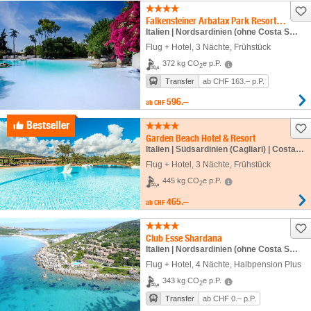
Falkensteiner Arbatax Park Resort - Telis
Italien | Nordsardinien (ohne Costa Smeralda) | Arbatax
Flug + Hotel
,
3 Nächte
, Frühstück
372 kg CO
e p.P.
2
Transfer
ab CHF 163.– p.P.
596.–
ab
CHF
Bestseller
Garden Beach Hotel & Resort
Italien | Südsardinien (Cagliari) | Costa Rei
Flug + Hotel
,
3 Nächte
, Frühstück
445 kg CO
e p.P.
2
465.–
ab
CHF
Club Esse Shardana
Italien | Nordsardinien (ohne Costa Smeralda) | Santa Teresa di Gallura
Flug + Hotel
,
4 Nächte
, Halbpension Plus
343 kg CO
e p.P.
2
Transfer
ab CHF 0.– p.P.