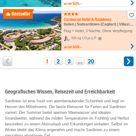
625.–
ab
CHF
Bestseller
Cormoran Hotel & Residence
Italien | Südsardinien (Cagliari) | Villasimius
Flug + Hotel
,
3 Nächte
, Ohne Verpflegung
335 kg CO
e p.P.
2
559.–
ab
CHF
1
2
3
...
20
Geografisches Wissen, Reisezeit und Erreichbarkeit
Sardinien ist eine Insel von atemberaubender Schönheit und liegt im
Herzen des Mittelmeers. Die beste Reisezeit für Ferien auf Sardinien
variiert: Der Sommer bietet warmes Meerwasser und ideales
Strandwetter, während die milden Temperaturen im Frühling und Herbst
besonders zu einem Aktivurlaub und Erkundungen einladen. Selbst im
Winter bleibt das Klima angenehm und macht Sardinien zu einem
ganzjährig attraktiven Ziel.