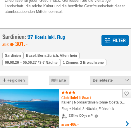
Erlebnisse für jeden Geschmack. Geniessen Sie die vielfältige
Landschaft, die reiche Kultur und die herzliche Gastfreundschaft dieser
atemberaubenden Mittelmeerinsel.
Sardinien:
97
Hotels inkl. Flug
FILTER
301
.-
ab
CHF
Sardinien
Basel, Bern, Zürich, Altenrhein
09.08.26 – 05.06.27 / 3-7 Nächte
1 Zimmer, 2 Erwachsene
Regionen
Karte
Beliebteste
Club Hotel Li Suari
Italien | Nordsardinien (ohne Costa Smeralda) | Budoni / San Teodoro
Flug + Hotel
,
3 Nächte
, Frühstück
335 kg CO
e p.P.
2
406.–
ab
CHF