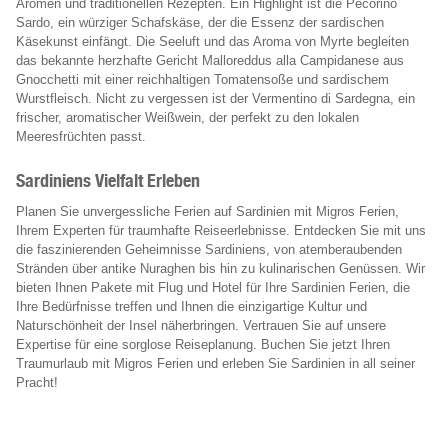
Aromen und traditionellen Rezepten. Ein Highlight ist die Pecorino
Sardo, ein würziger Schafskäse, der die Essenz der sardischen
Käsekunst einfängt. Die Seeluft und das Aroma von Myrte begleiten
das bekannte herzhafte Gericht Malloreddus alla Campidanese aus
Gnocchetti mit einer reichhaltigen Tomatensoße und sardischem
Wurstfleisch. Nicht zu vergessen ist der Vermentino di Sardegna, ein
frischer, aromatischer Weißwein, der perfekt zu den lokalen
Meeresfrüchten passt.
Sardiniens Vielfalt Erleben
Planen Sie unvergessliche Ferien auf Sardinien mit Migros Ferien,
Ihrem Experten für traumhafte Reiseerlebnisse. Entdecken Sie mit uns
die faszinierenden Geheimnisse Sardiniens, von atemberaubenden
Stränden über antike Nuraghen bis hin zu kulinarischen Genüssen. Wir
bieten Ihnen Pakete mit Flug und Hotel für Ihre Sardinien Ferien, die
Ihre Bedürfnisse treffen und Ihnen die einzigartige Kultur und
Naturschönheit der Insel näherbringen. Vertrauen Sie auf unsere
Expertise für eine sorglose Reiseplanung. Buchen Sie jetzt Ihren
Traumurlaub mit Migros Ferien und erleben Sie Sardinien in all seiner
Pracht!