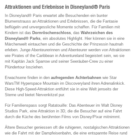
Attraktionen und Erlebnisse in Disneyland® Paris
In Disneyland® Paris erwartet alle Besuchenden ein bunter
Blumenstrauss an Attraktionen und Erlebnissen, die die Fantasie
beflügeln und unvergessliche Momente schaffen. Für Familien mit
Kindern ist das
Dornröschenschloss
, das
Wahrzeichen des
Disneyland® Parks
, ein absolutes Highlight. Hier können sie in eine
Märchenwelt eintauchen und die Geschichte der Prinzessin hautnah
erleben. Junge Abenteurerinnen und Abenteurer werden von Attraktionen
wie Pirates of the Caribbean in Adventureland begeistert sein, wo sie
mit Kapitän Jack Sparrow und seiner Seeräuber-Crew zu einer
Plündertour losziehen.
Erwachsene finden in den
aufregenden Achterbahnen
wie Star
WarsTM Hyperspace Mountain im Discoveryland ihren Adrenalinkick.
Diese High-Speed-Attraktion entführt sie in eine Welt jenseits der
Sterne und bietet Nervenkitzel pur.
Für Familienspass sorgt Ratatouille: Das Abenteuer im Walt Disney
Studios Park, eine Attraktion in 3D, die die Besucher auf eine Fahrt
durch die Küche des berühmten Films von Disney/Pixar mitnimmt.
Ältere Besucher geniessen oft die ruhigeren, nostalgischen Attraktionen
wie die Fahrt mit der Dampfeisenbahn, die eine entspannte Reise rund