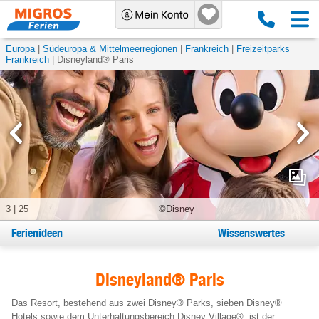
Europa
Südeuropa & Mittelmeerregionen
Frankreich
Freizeitparks
Frankreich
Disneyland® Paris
3
|
25
©Disney
Ferienideen
Wissenswertes
Disneyland® Paris
Das Resort, bestehend aus zwei Disney® Parks, sieben Disney®
Hotels sowie dem Unterhaltungsbereich Disney Village®, ist der