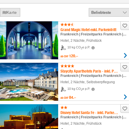
Karte
Beliebteste
Grand Magic Hotel exkl. Parkeintritt
Frankreich | Freizeitparks Frankreich | Disneyland® Paris
Hotel
,
2 Nächte
, Frühstück
10 kg CO
e p.P.
2
120.–
ab
CHF
Staycity Aparthotels Paris - inkl. Parkeintritt
Frankreich | Freizeitparks Frankreich | Disneyland® Paris
Hotel
,
2 Nächte
, Selbstverpflegung
10 kg CO
e p.P.
2
84.–
ab
CHF
Disney Hotel Santa Fe - inkl. Parkeintritt
Frankreich | Freizeitparks Frankreich | Disneyland® Paris
Hotel
,
2 Nächte
, Frühstück