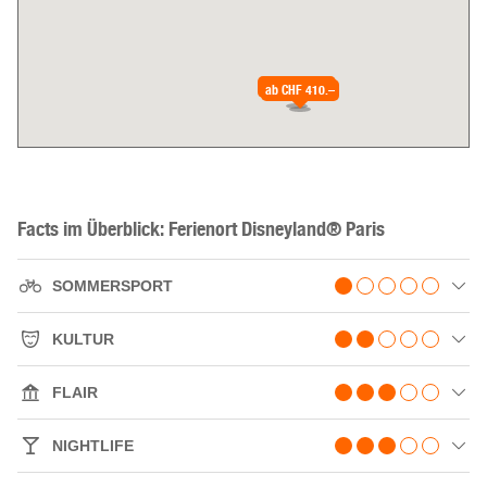
ab
CHF 409.–
ab
CHF 410.–
Facts im Überblick: Ferienort Disneyland® Paris
SOMMERSPORT
KULTUR
FLAIR
NIGHTLIFE