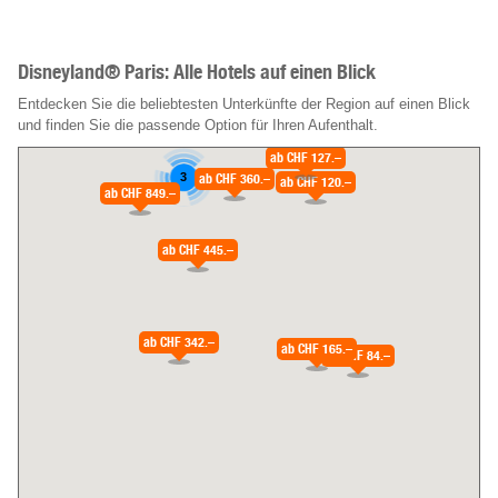
Disneyland® Paris: Alle Hotels auf einen Blick
Entdecken Sie die beliebtesten Unterkünfte der Region auf einen Blick
und finden Sie die passende Option für Ihren Aufenthalt.
ab
CHF 127.–
ab
CHF 360.–
3
ab
CHF 120.–
ab
CHF 849.–
ab
CHF 445.–
ab
CHF 342.–
ab
CHF 165.–
ab
CHF 84.–