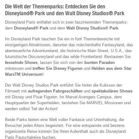
Die Welt der Themenparks: Entdecken Sie den
Disneyland® Park und den Walt Disney Studios® Park
Disneyland Paris entfaltet sich in zwei faszinierenden Themenparks:
dem
Disneyland® Park
und dem
Walt Disney Studios® Park
.
Im Disneyland Park tauchen Sie ein in fünf Themenbereiche mit
einzigartigen Attraktionen, darunter das märchenhafte Fantasyland, das
abenteuerliche Adventureland, die historische Main Street, U.S.A., das
futuristische Discoveryland und das wilde Frontierland. Bestaunen Sie
fesselnde Shows
, lassen Sie sich von den
bunten Paraden
mitreissen und
treffen Sie Disney Figuren
und
Helden aus dem Star
WarsTM Universum
!
Der Walt Disney Studios Park entführt Sie hinter die Kulissen der
Filmwelt mit
aufregenden Fahrgeschäften
und
spektakulären Shows
mit Disney und Pixar Figuren. Im Marvel Avengers Campus, dem
Hauptquartier der Superhelden, bestehen Sie MARVEL Missionen und
werden selbst Teil der Action!
Beide Parks bieten eine Welt voller Fantasie und Unterhaltung, die
Besucher jeden Alters begeistert. Für eine entspannte und bestens
organisierte Reise können Sie Ihren Aufenthalt auch als Disneyland
Paris Pauschalreise buchen.