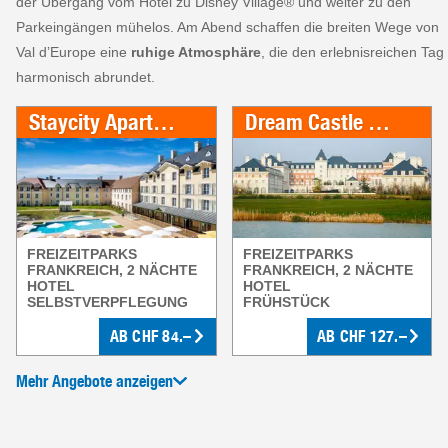
der Übergang vom Hotel zu Disney Village® und weiter zu den
Parkeingängen mühelos. Am Abend schaffen die breiten Wege von
Val d’Europe eine
ruhige Atmosphäre
, die den erlebnisreichen Tag
harmonisch abrundet.
Staycity Aparthotels Paris - inkl. Parkeintritt
Dream Castle Fabulous Hotels Group - inkl. Parkeintritt
FREIZEITPARKS
FREIZEITPARKS
FRANKREICH, 2 NÄCHTE
FRANKREICH, 2 NÄCHTE
HOTEL
HOTEL
SELBSTVERPFLEGUNG
FRÜHSTÜCK
AB
CHF
84.–
AB
CHF
127.–
Mehr Angebote anzeigen