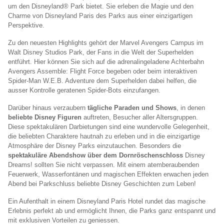
um den Disneyland® Park bietet. Sie erleben die Magie und den
Charme von Disneyland Paris des Parks aus einer einzigartigen
Perspektive.
Zu den neuesten Highlights gehört der Marvel Avengers Campus im
Walt Disney Studios Park, der Fans in die Welt der Superhelden
entführt. Hier können Sie sich auf die adrenalingeladene Achterbahn
Avengers Assemble: Flight Force begeben oder beim interaktiven
Spider-Man W.E.B. Adventure dem Superhelden dabei helfen, die
ausser Kontrolle geratenen Spider-Bots einzufangen.
Darüber hinaus verzaubern
tägliche Paraden und Shows
, in denen
beliebte Disney Figuren
auftreten, Besucher aller Altersgruppen.
Diese spektakulären Darbietungen sind eine wundervolle Gelegenheit,
die beliebten Charaktere hautnah zu erleben und in die einzigartige
Atmosphäre der Disney Parks einzutauchen. Besonders die
spektakuläre Abendshow über dem Dornröschenschloss
Disney
Dreams! sollten Sie nicht verpassen. Mit einem atemberaubenden
Feuerwerk, Wasserfontänen und magischen Effekten erwachen jeden
Abend bei Parkschluss beliebte Disney Geschichten zum Leben!
Ein Aufenthalt in einem Disneyland Paris Hotel rundet das magische
Erlebnis perfekt ab und ermöglicht Ihnen, die Parks ganz entspannt und
mit exklusiven Vorteilen zu geniessen.