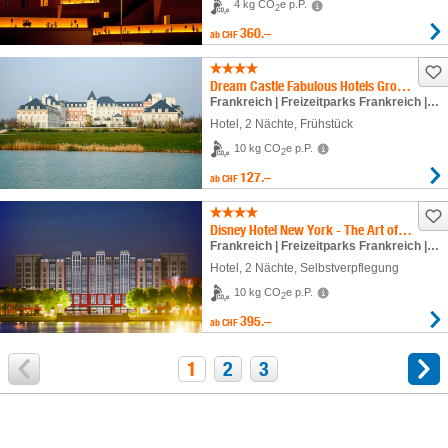
4 kg CO
e p.P.
2
360.–
ab
CHF
Dream Castle Fabulous Hotels Group - inkl. Parkeintritt
Frankreich | Freizeitparks Frankreich | Disneyland® Paris
Hotel
,
2 Nächte
, Frühstück
10 kg CO
e p.P.
2
127.–
ab
CHF
Disney Hotel New York - The Art of Marvel - inkl. Parkeintritt
Frankreich | Freizeitparks Frankreich | Disneyland® Paris
Hotel
,
2 Nächte
, Selbstverpflegung
10 kg CO
e p.P.
2
395.–
ab
CHF
1
2
3