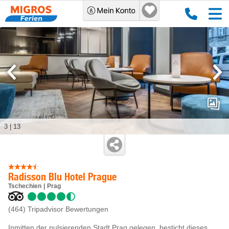
3
|
13
Radisson Blu Hotel Prague
Tschechien
Prag
(464)
Tripadvisor Bewertungen
Inmitten der pulsierenden Stadt Prag gelegen, besticht dieses