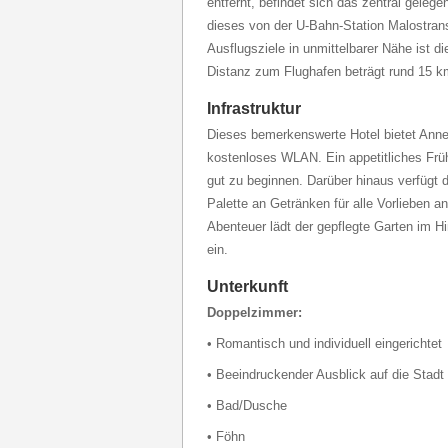
entfernt, befindet sich das zentral geleg
dieses von der U-Bahn-Station Malostran
Ausflugsziele in unmittelbarer Nähe ist di
Distanz zum Flughafen beträgt rund 15 k
Infrastruktur
Dieses bemerkenswerte Hotel bietet Anne
kostenloses WLAN. Ein appetitliches Früh
gut zu beginnen. Darüber hinaus verfügt da
Palette an Getränken für alle Vorlieben a
Abenteuer lädt der gepflegte Garten im H
ein.
Unterkunft
Doppelzimmer:
• Romantisch und individuell eingerichtet
• Beeindruckender Ausblick auf die Stadt
• Bad/Dusche
• Föhn