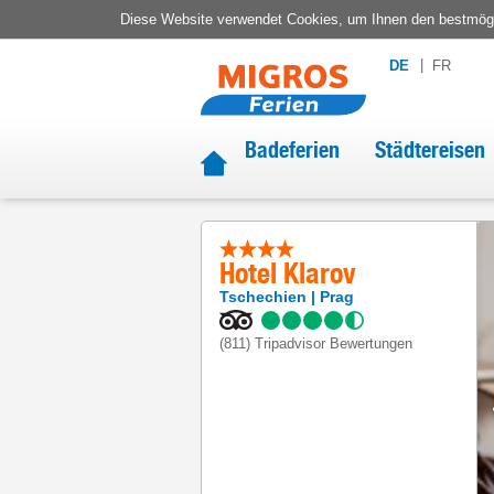
Diese Website verwendet Cookies, um Ihnen den bestmögli
DE
FR
Badeferien
Städtereisen
Hotel Klarov
Tschechien
Prag
(811)
Tripadvisor Bewertungen