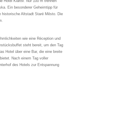
ene Hotel Klarov. Nur 100 m trennen
ska. Ein besonderer Geheimtipp für
e historische Altstadt Staré Město. Die
m.
hmlichkeiten wie eine Réception und
stücksbuffet steht bereit, um den Tag
s Hotel über eine Bar, die eine breite
nbietet. Nach einem Tag voller
interhof des Hotels zur Entspannung