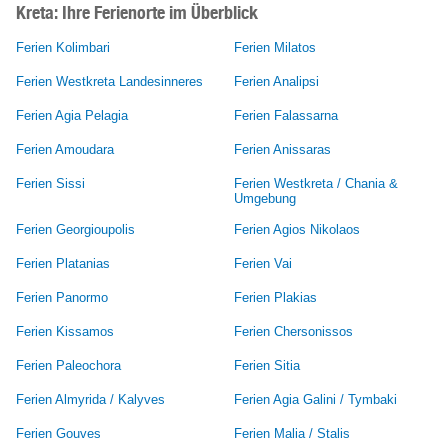
Kreta: Ihre Ferienorte im Überblick
Ferien Kolimbari
Ferien Milatos
Ferien Westkreta Landesinneres
Ferien Analipsi
Ferien Agia Pelagia
Ferien Falassarna
Ferien Amoudara
Ferien Anissaras
Ferien Sissi
Ferien Westkreta / Chania &
Umgebung
Ferien Georgioupolis
Ferien Agios Nikolaos
Ferien Platanias
Ferien Vai
Ferien Panormo
Ferien Plakias
Ferien Kissamos
Ferien Chersonissos
Ferien Paleochora
Ferien Sitia
Ferien Almyrida / Kalyves
Ferien Agia Galini / Tymbaki
Ferien Gouves
Ferien Malia / Stalis