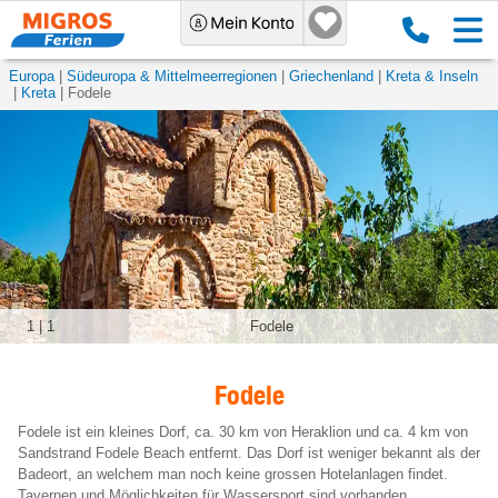
Europa
Südeuropa & Mittelmeerregionen
Griechenland
Kreta & Inseln
Kreta
Fodele
1
|
1
Fodele
Fodele
Fodele ist ein kleines Dorf, ca. 30 km von Heraklion und ca. 4 km von
Sandstrand Fodele Beach entfernt. Das Dorf ist weniger bekannt als der
Badeort, an welchem man noch keine grossen Hotelanlagen findet.
Tavernen und Möglichkeiten für Wassersport sind vorhanden.