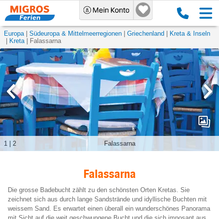
Europa
Südeuropa & Mittelmeerregionen
Griechenland
Kreta & Inseln
Kreta
Falassarna
1
|
2
Falassarna
Falassarna
Die grosse Badebucht zählt zu den schönsten Orten Kretas. Sie
zeichnet sich aus durch lange Sandstrände und idyllische Buchten mit
weissem Sand. Es erwartet einen überall ein wunderschönes Panorama
mit Sicht auf die weit geschwungene Bucht und die sich imposant aus