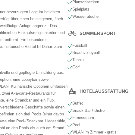
Planschbecken
Spielplatz
iner bevorzugten Lage im beliebten
Wasserrutsche
rfügt über einen hoteleigenen, flach
 weitläufige Anlage angrenzt. Das
hlreichen Einkaufsmöglichkeiten und
SOMMERSPORT
m entfernt. Ein besonderer
Fussball
as historische Viertel El Dahar. Zum
Beachvolleyball
Tennis
Golf
ilvolle und gepflegte Einrichtung aus.
eption, eine Lobbybar sowie
s WLAN. Kulinarische Optionen umfassen
HOTELAUSSTATTUNG
, zwei A-la-carte-Restaurants für
te, eine Strandbar und ein Pub.
Buffet
r, verschiedene Geschäfte sowie einen
Snack Bar / Bistro
efinden sich drei Pools (einer davon
Fitnessraum
wie eine Pool-/Snackbar. Liegestühle,
Pool
hl an den Pools als auch am Strand
WLAN im Zimmer - gratis
gen Gebühr zur Verfügung.