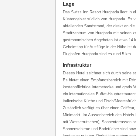
Lage
Das Swiss Inn Resort Hurghada liegt in e
Küstengebiet südlich von Hurghada. Es ve
abfallenden Sandstrand, der direkt an die
Stadtzentrum von Hurghada mit seinen za
gastronomischen Angeboten ist etwa 14 k
Geheimtipp für Ausflüge in der Nähe ist d
Flughafen Hurghada sind es rund 5 km.
Infrastruktur
Dieses Hotel zeichnet sich durch seine st
Es bietet einen Empfangsbereich mit Réc
kostenpflichtige Internetecke und grati
ein internationales Buffet-Hauptrestaurant
italienische Küche und Fisch/Meeresfrüch
Zusätzlich verfügt es über einen Coiffeu
Minimarkt. Im Aussenbereich des Hotels b
mit Wasserrutschen), Sonnenterrassen so
Sonnenschirme und Badetücher sind sowo
kostenlos nutzbar. Parkplätze stehen ge