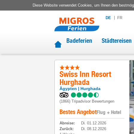
Diese Website verwendet Cookies, um Ihnen den bestmögli
DE
FR
Badeferien
Städtereisen
Swiss Inn Resort
Hurghada
Ägypten
Hurghada
(1866)
Tripadvisor Bewertungen
Bestes Angebot
Flug + Hotel
Abreise
:
Di. 01.12.2026
Zurück
:
Di. 08.12.2026