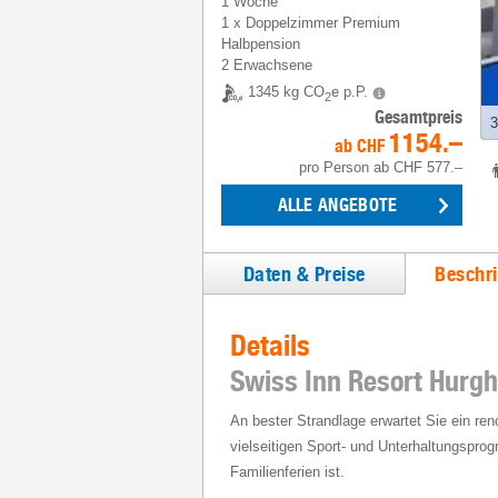
1 Woche
1
x
Doppelzimmer Premium
Halbpension
2 Erwachsene
1345 kg CO
e p.P.
2
Gesamtpreis
3
1154.–
ab
CHF
pro Person
ab
CHF 577.–
ALLE ANGEBOTE
Daten & Preise
Beschr
Details
Swiss Inn Resort Hurg
An bester Strandlage erwartet Sie ein re
vielseitigen Sport- und Unterhaltungspro
Familienferien ist.