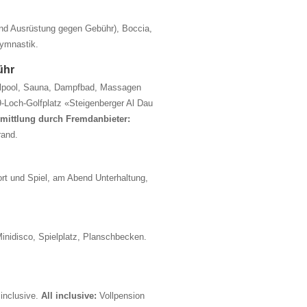
und Ausrüstung gegen Gebühr), Boccia,
gymnastik.
ühr
lpool, Sauna, Dampfbad, Massagen
9-Loch-Golfplatz «Steigenberger Al Dau
mittlung durch Fremdanbieter:
rand.
t und Spiel, am Abend Unterhaltung,
Minidisco, Spielplatz, Planschbecken.
.
inclusive.
All inclusive:
Vollpension