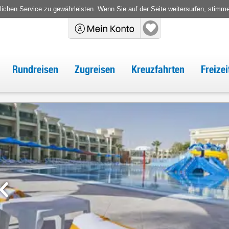
chen Service zu gewährleisten. Wenn Sie auf der Seite weitersurfen, stimm
Rundreisen
Zugreisen
Kreuzfahrten
Freize