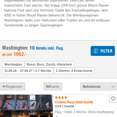
Regenwäldern mit bemoosten Baumriesen, zwischen denen
mannshoher Farn wächst. Der knapp 1000 km2 grosse Mount Rainier
National Park wird vom höchsten Gipfel des Kaskadengebirges, dem
4392 m hohen Mount Rainier beherrscht. Die Weinbauregionen
Washingtons laden zum Verkosten edler Tropfen ein und die endlosen
Sandstrände zu langen Spaziergängen.
Washington:
10
Hotels inkl. Flug
FILTER
1052
.-
ab
CHF
Washington
Basel, Bern, Zürich, Altenrhein
11.08.26 – 07.06.27 / 3-7 Nächte
1 Zimmer, 2 Erwachsene
Regionen
Karte
Beliebteste
Crowne Plaza Hotel Seattle
USA | Seattle
Flug + Hotel
,
1 Woche
, Ohne Verpflegung