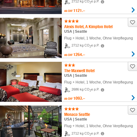
2712 kg CO
e p.P.
2
1121.–
ab
CHF
Alexis Hotel, A Kimpton Hotel
USA | Seattle
Flug + Hotel
,
1 Woche
, Ohne Verpflegung
2712 kg CO
e p.P.
2
1264.–
ab
CHF
The Maxwell Hotel
USA | Seattle
Flug + Hotel
,
1 Woche
, Ohne Verpflegung
2686 kg CO
e p.P.
2
1093.–
ab
CHF
Monaco Seattle
USA | Seattle
Flug + Hotel
,
1 Woche
, Ohne Verpflegung
2712 kg CO
e p.P.
2