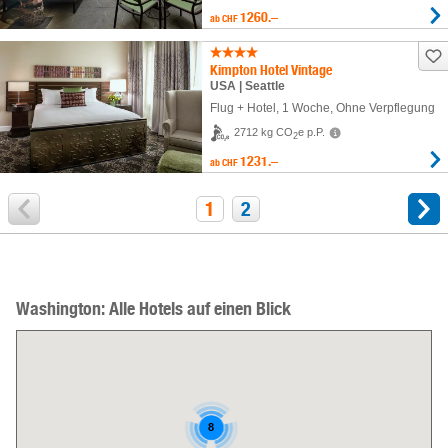
1260.–
ab
CHF
Kimpton Hotel Vintage
USA | Seattle
Flug + Hotel
,
1 Woche
, Ohne Verpflegung
2712 kg CO
e p.P.
2
1231.–
ab
CHF
1
2
Washington: Alle Hotels auf einen Blick
8