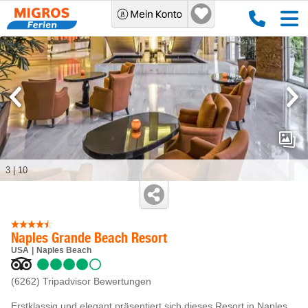
3
|
10
Naples Grande Beach Resort
USA
Naples Beach
(6262)
Tripadvisor Bewertungen
Erstklassig und elegant präsentiert sich dieses Resort in Naples