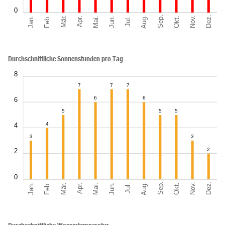
0
Sep.
Dez.
Aug.
Feb.
Nov.
Jan.
Okt.
Mär.
Jun.
Mai.
Apr.
Jul.
Durchschnittliche Sonnenstunden pro Tag
8
7
7
7
6
6
6
5
5
5
4
4
3
3
2
2
0
Sep.
Dez.
Aug.
Feb.
Nov.
Jan.
Okt.
Mär.
Jun.
Mai.
Apr.
Jul.