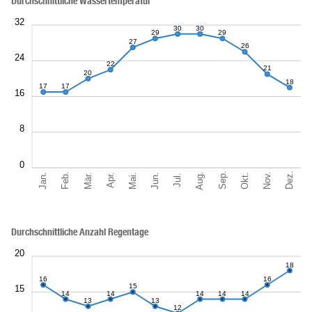
Durchschnittliche Wassertemperatur
32
30
30
29
29
27
26
24
22
21
20
18
17
17
16
8
0
Sep.
Dez.
Aug.
Feb.
Nov.
Jan.
Okt.
Mär.
Jun.
Mai.
Apr.
Jul.
Durchschnittliche Anzahl Regentage
20
18
16
16
15
15
14
14
14
14
14
13
13
12