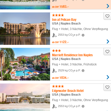
2
1583.–
ab
CHF
Inn at Pelican Bay
USA | Naples Beach
Flug + Hotel
,
3 Nächte
, Ohne Verpflegung
2553 kg CO
e p.P.
2
1122.–
ab
CHF
Marriott Residence Inn Naples
USA | Naples Beach
Flug + Hotel
,
3 Nächte
, Frühstück
2529 kg CO
e p.P.
2
1034.–
ab
CHF
Edgewater Beach Hotel
USA | Naples Beach
Flug + Hotel
,
3 Nächte
, Ohne Verpflegung
2553 kg CO
e p.P.
2