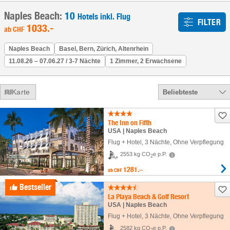
Naples Beach:
10
Hotels inkl. Flug
FILTER
1033
.-
ab
CHF
Naples Beach
Basel, Bern, Zürich, Altenrhein
11.08.26 – 07.06.27 / 3-7 Nächte
1 Zimmer, 2 Erwachsene
Karte
Beliebteste
The Inn on Fifth
USA | Naples Beach
Flug + Hotel
,
3 Nächte
, Ohne Verpflegung
2553 kg CO
e p.P.
2
1281.–
ab
CHF
Bestseller
La Playa Beach & Golf Resort
USA | Naples Beach
Flug + Hotel
,
3 Nächte
, Ohne Verpflegung
2582 kg CO
e p.P.