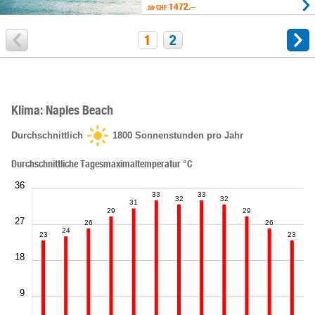
1472.–
ab
CHF
1
2
Klima: Naples Beach
Durchschnittlich
1800
Sonnenstunden pro Jahr
Durchschnittliche Tagesmaximaltemperatur °C
36
33
33
32
32
31
29
29
27
26
26
24
23
23
18
9