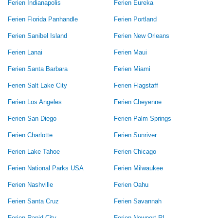
Ferien Indianapolis
Ferien Eureka
Ferien Florida Panhandle
Ferien Portland
Ferien Sanibel Island
Ferien New Orleans
Ferien Lanai
Ferien Maui
Ferien Santa Barbara
Ferien Miami
Ferien Salt Lake City
Ferien Flagstaff
Ferien Los Angeles
Ferien Cheyenne
Ferien San Diego
Ferien Palm Springs
Ferien Charlotte
Ferien Sunriver
Ferien Lake Tahoe
Ferien Chicago
Ferien National Parks USA
Ferien Milwaukee
Ferien Nashville
Ferien Oahu
Ferien Santa Cruz
Ferien Savannah
Ferien Rapid City
Ferien Newport RI