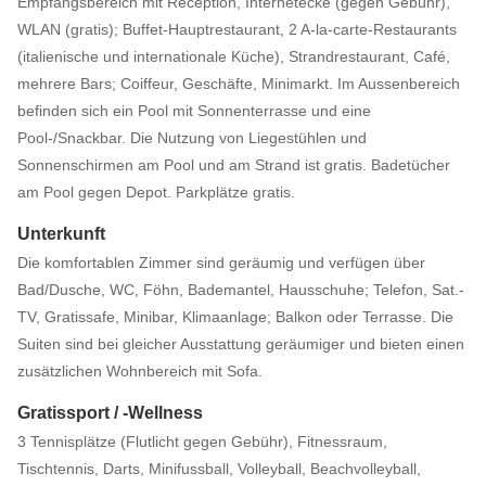
Empfangsbereich mit Réception, Internetecke (gegen Gebühr),
WLAN (gratis); Buffet-Hauptrestaurant, 2 A-la-carte-Restaurants
(italienische und internationale Küche), Strandrestaurant, Café,
mehrere Bars; Coiffeur, Geschäfte, Minimarkt. Im Aussenbereich
befinden sich ein Pool mit Sonnenterrasse und eine
Pool-/Snackbar. Die Nutzung von Liegestühlen und
Sonnenschirmen am Pool und am Strand ist gratis. Badetücher
am Pool gegen Depot. Parkplätze gratis.
Unterkunft
Die komfortablen Zimmer sind geräumig und verfügen über
Bad/Dusche, WC, Föhn, Bademantel, Hausschuhe; Telefon, Sat.-
TV, Gratissafe, Minibar, Klimaanlage; Balkon oder Terrasse. Die
Suiten sind bei gleicher Ausstattung geräumiger und bieten einen
zusätzlichen Wohnbereich mit Sofa.
Gratissport / -Wellness
3 Tennisplätze (Flutlicht gegen Gebühr), Fitnessraum,
Tischtennis, Darts, Minifussball, Volleyball, Beachvolleyball,