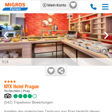
3
|
6
NYX Hotel Prague
Tschechien
Prag
(542)
Tripadvisor Bewertungen
Inmitten des malerischen Zentrums von Prag besticht dieses