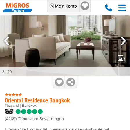
3
|
20
Oriental Residence Bangkok
Thailand
Bangkok
(4269)
Tripadvisor Bewertungen
Erleben Sie Exklusivität in einem luxuriösen Ambiente mit