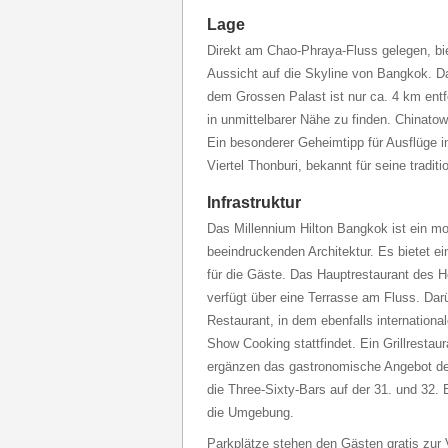
Lage
Direkt am Chao-Phraya-Fluss gelegen, biet
Aussicht auf die Skyline von Bangkok. D
dem Grossen Palast ist nur ca. 4 km entf
in unmittelbarer Nähe zu finden. Chinatow
Ein besonderer Geheimtipp für Ausflüge in
Viertel Thonburi, bekannt für seine tradit
Infrastruktur
Das Millennium Hilton Bangkok ist ein mod
beeindruckenden Architektur. Es bietet 
für die Gäste. Das Hauptrestaurant des Ho
verfügt über eine Terrasse am Fluss. Darü
Restaurant, in dem ebenfalls internation
Show Cooking stattfindet. Ein Grillrestau
ergänzen das gastronomische Angebot de
die Three-Sixty-Bars auf der 31. und 32.
die Umgebung.
Parkplätze stehen den Gästen gratis zur 