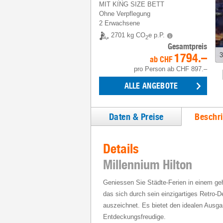
MIT KING SIZE BETT
Ohne Verpflegung
2 Erwachsene
2701 kg CO
e p.P.
2
Gesamtpreis
1794.–
3
ab
CHF
pro Person
ab
CHF 897.–
ALLE ANGEBOTE
Daten & Preise
Beschr
Details
Millennium Hilton
Geniessen Sie Städte-Ferien in einem ge
das sich durch sein einzigartiges Retro-D
auszeichnet. Es bietet den idealen Ausg
Entdeckungsfreudige.