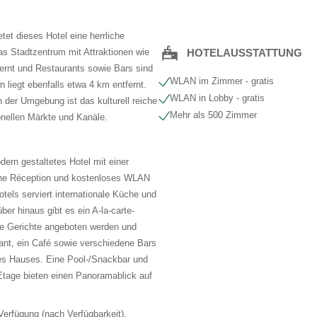
et dieses Hotel eine herrliche
as Stadtzentrum mit Attraktionen wie
HOTELAUSSTATTUNG
ernt und Restaurants sowie Bars sind
WLAN im Zimmer - gratis
n liegt ebenfalls etwa 4 km entfernt.
WLAN in Lobby - gratis
 der Umgebung ist das kulturell reiche
Mehr als 500 Zimmer
ionellen Märkte und Kanäle.
ern gestaltetes Hotel mit einer
eine Réception und kostenloses WLAN
tels serviert internationale Küche und
ber hinaus gibt es ein A-la-carte-
ale Gerichte angeboten werden und
rant, ein Café sowie verschiedene Bars
s Hauses. Eine Pool-/Snackbar und
 Etage bieten einen Panoramablick auf
Verfügung (nach Verfügbarkeit).