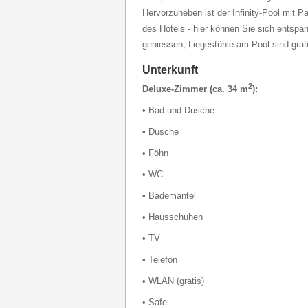
Hervorzuheben ist der Infinity-Pool mit 
des Hotels - hier können Sie sich entspa
geniessen; Liegestühle am Pool sind grati
Unterkunft
2
Deluxe-Zimmer (ca. 34 m
):
• Bad und Dusche
• Dusche
• Föhn
• WC
• Bademantel
• Hausschuhen
• TV
• Telefon
• WLAN (gratis)
• Safe