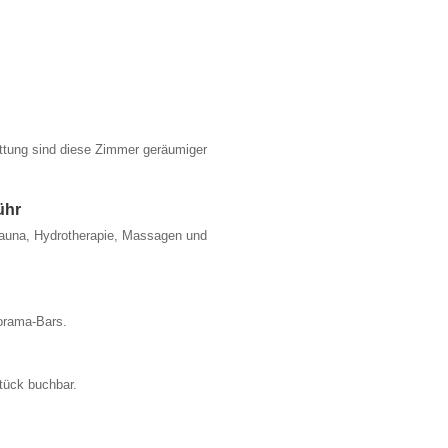
ttung sind diese Zimmer geräumiger
ühr
auna, Hydrotherapie, Massagen und
orama-Bars.
tück buchbar.