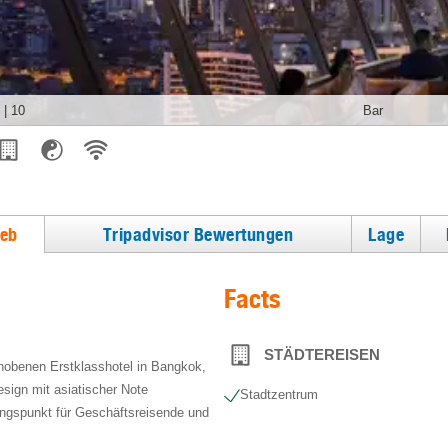
|
10
Bar
ieb
Tripadvisor Bewertungen
Lage
Facts
STÄDTEREISEN
hobenen Erstklasshotel in Bangkok,
esign mit asiatischer Note
Stadtzentrum
angspunkt für Geschäftsreisende und