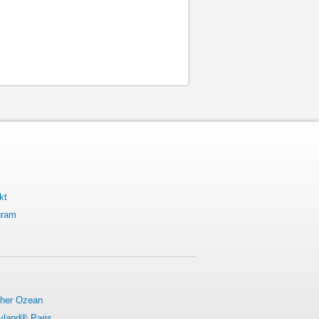
kt
gram
cher Ozean
yland® Paris