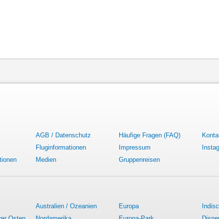
AGB / Datenschutz
Häufige Fragen (FAQ)
Konta
Fluginformationen
Impressum
Insta
tionen
Medien
Gruppenreisen
Australien / Ozeanien
Europa
Indis
rer Osten
Nordamerika
Europa-Park
Disne