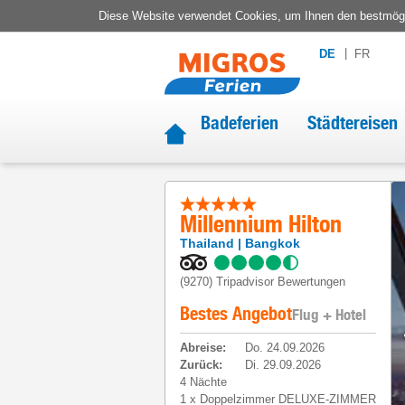
Diese Website verwendet Cookies, um Ihnen den bestmögli
DE
FR
Badeferien
Städtereisen
Millennium Hilton
Thailand
Bangkok
(9270)
Tripadvisor Bewertungen
Bestes Angebot
Flug + Hotel
Abreise
:
Do. 24.09.2026
Zurück
:
Di. 29.09.2026
4 Nächte
1
x
Doppelzimmer DELUXE-ZIMMER