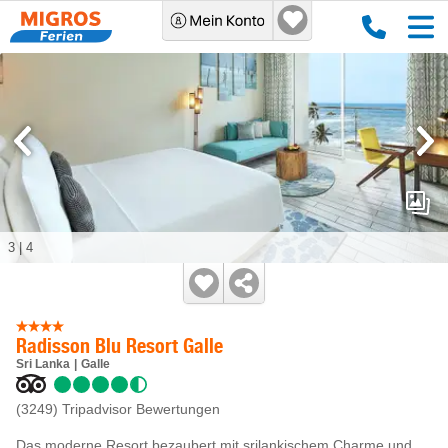
3
|
4
Radisson Blu Resort Galle
Sri Lanka
Galle
(3249)
Tripadvisor Bewertungen
Das moderne Resort bezaubert mit srilankischem Charme und