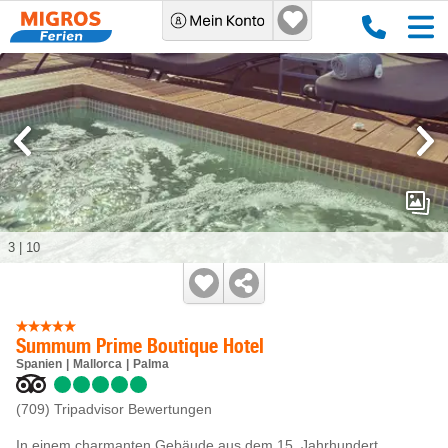
3
|
10
Summum Prime Boutique Hotel
Spanien
Mallorca
Palma
(709)
Tripadvisor Bewertungen
In einem charmanten Gebäude aus dem 15. Jahrhundert