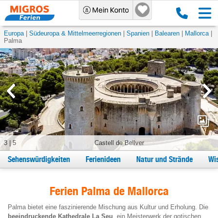
Europa
Südeuropa & Mittelmeerregionen
Spanien
Balearen
Mallorca
Palma
3
|
5
Castell de Bellver
Sehenswürdigkeiten
Ferienideen
Natur und Strände
Wi
Ferien Palma de Mallorca
Palma bietet eine faszinierende Mischung aus Kultur und Erholung. Die
beeindruckende Kathedrale La Seu
, ein Meisterwerk der gotischen