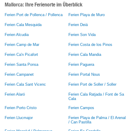
Mallorca: Ihre Ferienorte im Überblick
Ferien Port de Pollenca / Pollenca
Ferien Playa de Muro
Ferien Cala Mesquida
Ferien Deiá
Ferien Alcudia
Ferien Son Vida
Ferien Camp de Mar
Ferien Costa de los Pinos
Ferien Ca'n Picafort
Ferien Cala Mandia
Ferien Santa Ponsa
Ferien Paguera
Ferien Campanet
Ferien Portal Nous
Ferien Cala Sant Vicenc
Ferien Port de Soller / Soller
Ferien Alaró
Ferien Cala Ratjada / Font de Sa
Cala
Ferien Porto Cristo
Ferien Campos
Ferien Llucmajor
Ferien Playa de Palma / El Arenal
/ Can Pastilla