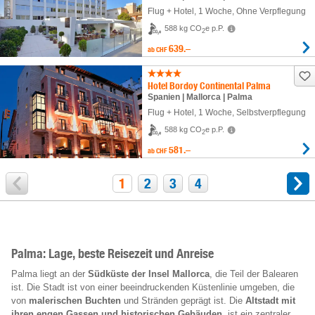
Flug + Hotel
,
1 Woche
, Ohne Verpflegung
588 kg CO
e p.P.
2
639.–
ab
CHF
Hotel Bordoy Continental Palma
Spanien | Mallorca | Palma
Flug + Hotel
,
1 Woche
, Selbstverpflegung
588 kg CO
e p.P.
2
581.–
ab
CHF
1
2
3
4
Palma: Lage, beste Reisezeit und Anreise
Palma liegt an der
Südküste der Insel Mallorca
, die Teil der Balearen
ist. Die Stadt ist von einer beeindruckenden Küstenlinie umgeben, die
von
malerischen Buchten
und Stränden geprägt ist. Die
Altstadt mit
ihren engen Gassen und historischen Gebäuden
, ist ein zentraler