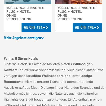
MALLORCA, 3 NÄCHTE
MALLORCA, 3 NÄCHTE
FLUG + HOTEL
FLUG + HOTEL
OHNE
OHNE
VERPFLEGUNG
VERPFLEGUNG
AB
CHF
434.–
AB
CHF
478.–
Mehr Angebote anzeigen
Palma: 5 Sterne Hotels
5-Sterne-Hotels in Palma de Mallorca bieten
erstklassigen
Komfort
und exklusive Annehmlichkeiten. Viele dieser Unterkünfte
verfügen über
luxuriöse Wellnessbereiche
,
erstklassige
Restaurants
mit mediterraner Küche und atemberaubende
Ausblicke auf das Meer. Die Lage in der Nähe des Strandes und der
Altstadt ermöglicht es, sowohl die Natur als auch die kulturellen
Highlights der Stadt bequem zu erkunden. Ein Aufenthalt in einem
5-Sterne-Hotel garantiert
höchsten Service
und individuelle