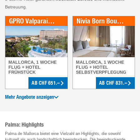
Betreuung.
GPRO Valparaiso Palace & Spa
Nivia Born Boutique Hotel
MALLORCA, 1 WOCHE
MALLORCA, 1 WOCHE
FLUG + HOTEL
FLUG + HOTEL
FRÜHSTÜCK
SELBSTVERPFLEGUNG
AB
CHF
651.–
AB
CHF
831.–
Mehr Angebote anzeigen
Palma: Highlights
Palma de Mallorca bietet eine Vielzahl an Highlights, die sowohl
kulturell als auch landschaftlich beeindrucken. Die beeindruckende