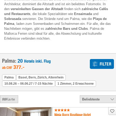
Architektur, dominiert die Altstadt und ist ein beliebtes Fotomotiv. In
den
verwinkelten Gassen der Altstadt
finden sich
zahlreiche Cafés
und Restaurants
, die lokale Spezialitäten wie
Ensaimada
und
Sobrasada
servieren. Die Strände rund um Palma, wie die
Playa de
Palma
, laden zum Sonnenbaden und Schwimmen ein. Für alle, die das
Nachtleben mögen, gibt es
zahlreiche Bars und Clubs
. Palma de
Mallorca Ferien sind ideal für alle, die Abwechslung und kulturelle
Erlebnisse verbinden möchten.
Palma:
20
Hotels inkl. Flug
FILTER
377
.-
ab
CHF
Palma
Basel, Bern, Zürich, Altenrhein
10.08.26 – 06.06.27 / 7-15 Nächte
1 Zimmer, 2 Erwachsene
Karte
Beliebteste
Nivia Born Boutique Hotel