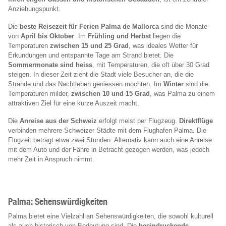
Anziehungspunkt.
Die
beste Reisezeit für Ferien Palma de Mallorca
sind die Monate
von
April bis Oktober
. Im
Frühling und Herbst
liegen die
Temperaturen
zwischen 15 und 25 Grad
, was ideales Wetter für
Erkundungen und entspannte Tage am Strand bietet. Die
Sommermonate sind heiss
, mit Temperaturen, die oft über 30 Grad
steigen. In dieser Zeit zieht die Stadt viele Besucher an, die die
Strände und das Nachtleben geniessen möchten. Im
Winter
sind die
Temperaturen milder,
zwischen 10 und 15 Grad
, was Palma zu einem
attraktiven Ziel für eine kurze Auszeit macht.
Die
Anreise aus der Schweiz
erfolgt meist per Flugzeug.
Direktflüge
verbinden mehrere Schweizer Städte mit dem Flughafen Palma. Die
Flugzeit beträgt etwa zwei Stunden. Alternativ kann auch eine Anreise
mit dem Auto und der Fähre in Betracht gezogen werden, was jedoch
mehr Zeit in Anspruch nimmt.
Palma: Sehenswürdigkeiten
Palma bietet eine Vielzahl an Sehenswürdigkeiten, die sowohl kulturell
als auch historisch von Bedeutung sind. Die
beeindruckende