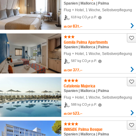
Spanien | Mallorca | Palma
Flug + Hotel
,
1 Woche
, Selbstverpflegung
618 kg CO
e p.P.
2
831.–
ab
CHF
Gomila Palma Apartments
Spanien | Mallorca | Palma
Flug + Hotel
,
1 Woche
, Selbstverpflegung
587 kg CO
e p.P.
2
377.–
ab
CHF
Catalonia Majorica
Spanien | Mallorca | Palma
Flug + Hotel
,
1 Woche
, Selbstverpflegung
588 kg CO
e p.P.
2
523.–
ab
CHF
INNSiDE Palma Bosque
Spanien | Mallorca | Palma