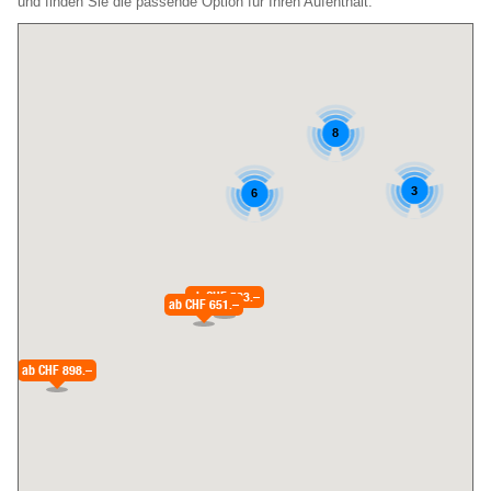
und finden Sie die passende Option für Ihren Aufenthalt.
8
3
6
ab
CHF 523.–
ab
CHF 651.–
ab
CHF 898.–