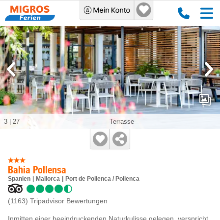
3
|
27
Terrasse
Bahia Pollensa
Spanien
Mallorca
Port de Pollenca / Pollenca
(1163)
Tripadvisor Bewertungen
Inmitten einer beeindruckenden Naturkulisse gelegen, verspricht