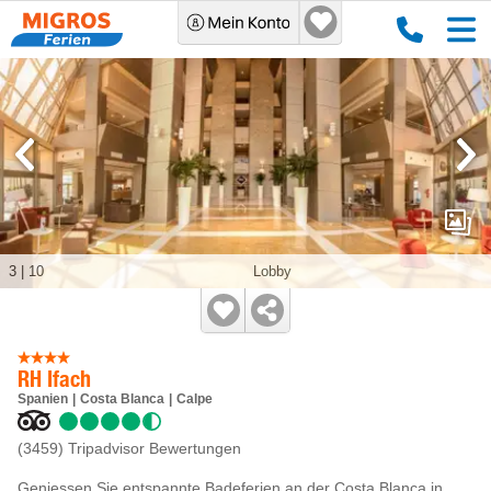
3
|
10
Lobby
RH Ifach
Spanien
Costa Blanca
Calpe
(3459)
Tripadvisor Bewertungen
Geniessen Sie entspannte Badeferien an der Costa Blanca in