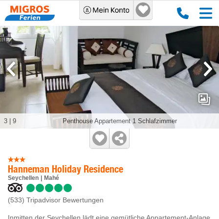
3
|
9
Penthouse Appartement 1 Schlafzimmer
Hanneman Holiday Residence
Seychellen
Mahé
(533)
Tripadvisor Bewertungen
Inmitten der Seychellen lädt eine gemütliche Appartement-Anlage