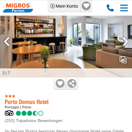
3
|
7
Porto Domus Hotel
Portugal
Porto
(253)
Tripadvisor Bewertungen
Im Herzen Portos begrüsst dieses charmante Hotel seine Gäste