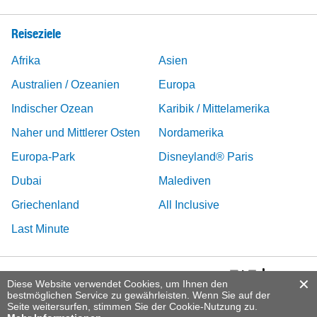
Reiseziele
Afrika
Asien
Australien / Ozeanien
Europa
Indischer Ozean
Karibik / Mittelamerika
Naher und Mittlerer Osten
Nordamerika
Europa-Park
Disneyland® Paris
Dubai
Malediven
Griechenland
All Inclusive
Last Minute
Diese Website verwendet Cookies, um Ihnen den
bestmöglichen Service zu gewährleisten. Wenn Sie auf der
Seite weitersurfen, stimmen Sie der Cookie-Nutzung zu.