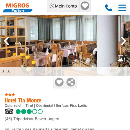
3
|
8
Hotel Tia Monte
Österreich
Tirol
Oberinntal / Serfaus-Fiss-Ladis
(46)
Tripadvisor Bewertungen
Im Herzen des Kaunertals gelegen, bietet dieses