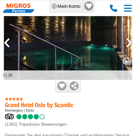
3
|
18
Grand Hotel Oslo by Scandic
Norwegen
Oslo
(1362)
Tripadvisor Bewertungen
Geniessen Sie den luxuriösen Charme und erstklassigen Service