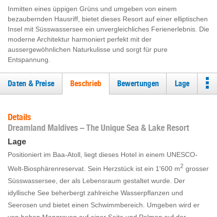
Inmitten eines üppigen Grüns und umgeben von einem
bezaubernden Hausriff, bietet dieses Resort auf einer elliptischen
Insel mit Süsswassersee ein unvergleichliches Ferienerlebnis. Die
moderne Architektur harmoniert perfekt mit der
aussergewöhnlichen Naturkulisse und sorgt für pure
Entspannung.
Daten & Preise
Beschrieb
Bewertungen
Lage
Details
Dreamland Maldives – The Unique Sea & Lake Resort
Lage
Positioniert im Baa-Atoll, liegt dieses Hotel in einem UNESCO-
2
Welt-Biosphärenreservat. Sein Herzstück ist ein 1'600 m
grosser
Süsswassersee, der als Lebensraum gestaltet wurde. Der
idyllische See beherbergt zahlreiche Wasserpflanzen und
Seerosen und bietet einen Schwimmbereich. Umgeben wird er
von hohen Mangroven auf einer Seite und Palmen auf der