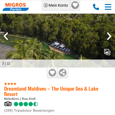
3
|
11
Dreamland Maldives – The Unique Sea & Lake
Resort
Malediven
Baa-Atoll
(288)
Tripadvisor Bewertungen