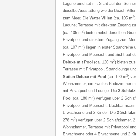
Lagune errichtet mit Sicht auf den Sonne
dieselbe Ausstattung wie die Beach Ville
2
zum Meer. Die
Water Villen
(ca. 105 m
)
Lagune; Terrasse mit direktem Zugang z
2
(ca. 105 m
) bieten nebst derselben Grun
Privatpool und direktem Zugang zum Mee
2
(ca. 107 m
) liegen in erster Strandreihe
Privatpool und Meersicht und Sicht auf 
2
Deluxe mit Pool
(ca. 120 m
) bieten zu
Terrasse mit Privatpool, Strandlounge un
2
Suiten Deluxe mit Pool
(ca. 190 m
) ve
Wohnzimmer, ein zweites Badezimmer mi
mit Privatpool und Lounge. Die
2-Schlafz
2
Pool
(ca. 180 m
) verfügen über 2 Schla
Privatpool und Meersicht. Buchbar maxim
Erwachsene und 2 Kinder. Die
2-Schlafz
2
278 m
) verfügen über 2 Schlafzimmer,
Wohnzimmer, Terrasse mit Privatpool und
Erwachsene oder 4 Erwachsene und 2 Ki