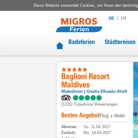
Diese Website verwendet Cookies, um Ihnen den bestmögli
DE
FR
Badeferien
Städtereisen
Baglioni Resort
Maldives
Malediven
Gaafu-Dhaalu-Atoll
(1235)
Tripadvisor Bewertungen
Bestes Angebot
Flug + Hotel
Abreise
:
So. 11.04.2027
Zurück
:
Mo. 19.04.2027