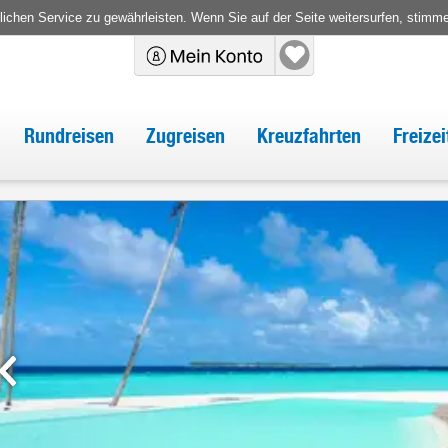
chen Service zu gewährleisten. Wenn Sie auf der Seite weitersurfen, stimm
Rundreisen
Zugreisen
Kreuzfahrten
Freize