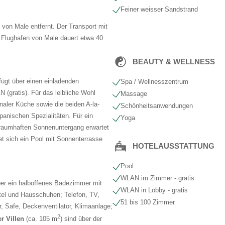
Feiner weisser Sandstrand
von Male entfernt. Der Transport mit
 Flughafen von Male dauert etwa 40
BEAUTY & WELLNESS
fügt über einen einladenden
Spa / Wellnesszentrum
(gratis). Für das leibliche Wohl
Massage
onaler Küche sowie die beiden A-la-
Schönheits​anwendungen
apanischen Spezialitäten. Für ein
Yoga
 traumhaften Sonnenuntergang erwartet
et sich ein Pool mit Sonnenterrasse
HOTELAUSSTATTUNG
Pool
WLAN im Zimmer - gratis
ber ein halboffenes Badezimmer mit
WLAN in Lobby - gratis
l und Hausschuhen; Telefon, TV,
51 bis 100 Zimmer
r, Safe, Deckenventilator, Klimaanlage;
2
r Villen
(ca. 105 m
) sind über der