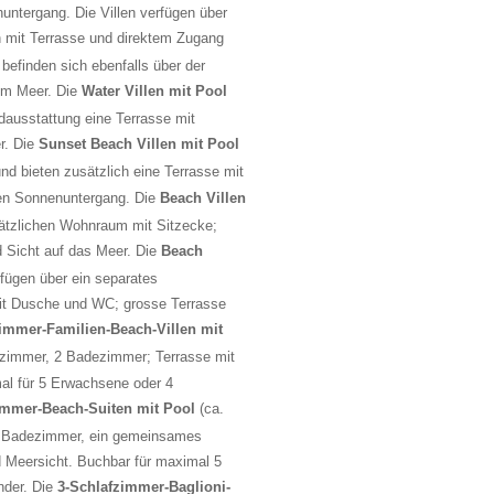
nuntergang. Die Villen verfügen über
n mit Terrasse und direktem Zugang
 befinden sich ebenfalls über der
um Meer. Die
Water Villen mit Pool
dausstattung eine Terrasse mit
r. Die
Sunset Beach Villen mit Pool
 und bieten zusätzlich eine Terrasse mit
den Sonnenuntergang. Die
Beach Villen
sätzlichen Wohnraum mit Sitzecke;
d Sicht auf das Meer. Die
Beach
rfügen über ein separates
t Dusche und WC; grosse Terrasse
immer-Familien-Beach-Villen mit
fzimmer, 2 Badezimmer; Terrasse mit
al für 5 Erwachsene oder 4
immer-Beach-Suiten mit Pool
(ca.
 2 Badezimmer, ein gemeinsames
 Meersicht. Buchbar für maximal 5
nder. Die
3-Schlafzimmer-Baglioni-