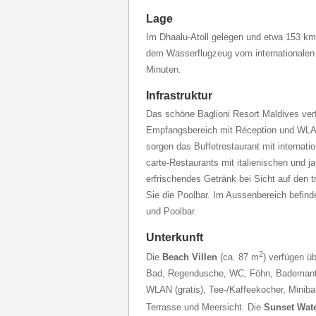
Lage
Im Dhaalu-Atoll gelegen und etwa 153 km 
dem Wasserflugzeug vom internationalen
Minuten.
Infrastruktur
Das schöne Baglioni Resort Maldives ver
Empfangsbereich mit Réception und WLAN 
sorgen das Buffetrestaurant mit internati
carte-Restaurants mit italienischen und j
erfrischendes Getränk bei Sicht auf den
Sie die Poolbar. Im Aussenbereich befind
und Poolbar.
Unterkunft
2
Die
Beach Villen
(ca. 87 m
) verfügen ü
Bad, Regendusche, WC, Föhn, Bademante
WLAN (gratis), Tee-/Kaffeekocher, Miniba
Terrasse und Meersicht. Die
Sunset Wate