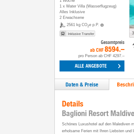
1 Woche
1
x
Water Villa (Wasserflugzeug)
Alles Inklusive
2 Erwachsene
2561 kg CO
e p.P.
2
3
Inklusive Transfer
Gesamtpreis
8594.–
ab
CHF
pro Person
ab
CHF 4297.–
ALLE ANGEBOTE
Daten & Preise
Beschr
Details
Baglioni Resort Maldiv
Schönes Luxushotel auf den Malediven mit
erholsame Ferien mit Ihren Liebsten und l