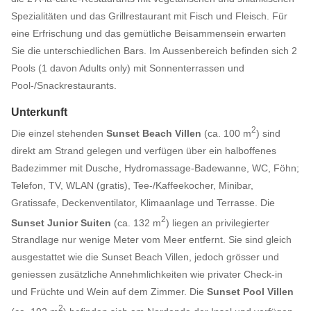
Spezialitäten und das Grillrestaurant mit Fisch und Fleisch. Für
eine Erfrischung und das gemütliche Beisammensein erwarten
Sie die unterschiedlichen Bars. Im Aussenbereich befinden sich 2
Pools (1 davon Adults only) mit Sonnenterrassen und
Pool-/Snackrestaurants.
Unterkunft
2
Die einzel stehenden
Sunset Beach Villen
(ca. 100 m
) sind
direkt am Strand gelegen und verfügen über ein halboffenes
Badezimmer mit Dusche, Hydromassage-Badewanne, WC, Föhn;
Telefon, TV, WLAN (gratis), Tee-/Kaffeekocher, Minibar,
Gratissafe, Deckenventilator, Klimaanlage und Terrasse. Die
2
Sunset Junior Suiten
(ca. 132 m
) liegen an privilegierter
Strandlage nur wenige Meter vom Meer entfernt. Sie sind gleich
ausgestattet wie die Sunset Beach Villen, jedoch grösser und
geniessen zusätzliche Annehmlichkeiten wie privater Check-in
und Früchte und Wein auf dem Zimmer. Die
Sunset Pool Villen
2