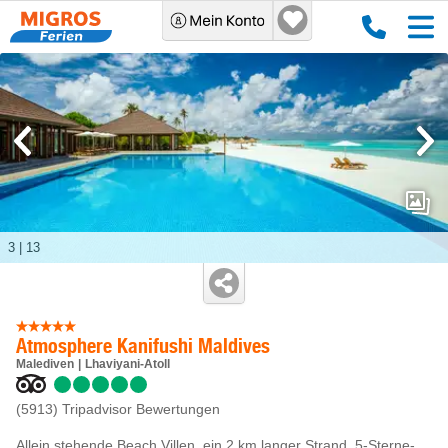
3
|
13
Atmosphere Kanifushi Maldives
Malediven
Lhaviyani-Atoll
(5913)
Tripadvisor Bewertungen
Allein stehende Beach Villen, ein 2 km langer Strand, 5-Sterne-