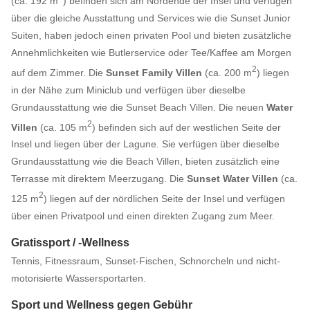
(ca. 192 m
) befinden sich am Nordende der Insel und verfügen
über die gleiche Ausstattung und Services wie die Sunset Junior
Suiten, haben jedoch einen privaten Pool und bieten zusätzliche
Annehmlichkeiten wie Butlerservice oder Tee/Kaffee am Morgen
2
auf dem Zimmer. Die
Sunset Family Villen
(ca. 200 m
) liegen
in der Nähe zum Miniclub und verfügen über dieselbe
Grundausstattung wie die Sunset Beach Villen. Die neuen
Water
2
Villen
(ca. 105 m
) befinden sich auf der westlichen Seite der
Insel und liegen über der Lagune. Sie verfügen über dieselbe
Grundausstattung wie die Beach Villen, bieten zusätzlich eine
Terrasse mit direktem Meerzugang. Die
Sunset Water Villen
(ca.
2
125 m
) liegen auf der nördlichen Seite der Insel und verfügen
über einen Privatpool und einen direkten Zugang zum Meer.
Gratissport / -Wellness
Tennis, Fitnessraum, Sunset-Fischen, Schnorcheln und nicht-
motorisierte Wassersportarten.
Sport und Wellness gegen Gebühr