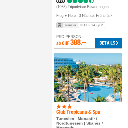
(1065)
Tripadvisor Bewertungen
Flug + Hotel
,
3 Nächte
, Frühstück
Transfer
ab CHF 24.– p.P.
PRO PERSON
388.–
DETAILS
ab
CHF
Club Tropicana & Spa
Tunesien
Monastir /
Nordtunesien
Skanès /
Monastir