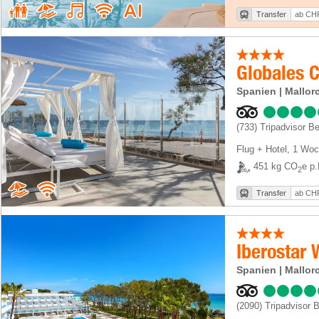
Transfer
ab CHF
Globales 
Spanien | Mallorc
(733)
Tripadvisor B
Flug + Hotel
,
1 Woc
451 kg CO
e p.
2
Transfer
ab CHF
Iberostar
Spanien | Mallor
(2090)
Tripadvisor 