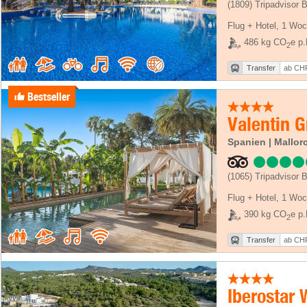
(1809)
Tripadvisor 
Flug + Hotel
,
1 Woc
486 kg CO
e p.
2
Transfer
ab CHF
Bestseller
Valentin G
Spanien | Mallor
(1065)
Tripadvisor 
Flug + Hotel
,
1 Woc
390 kg CO
e p.
2
Transfer
ab CHF
Iberostar