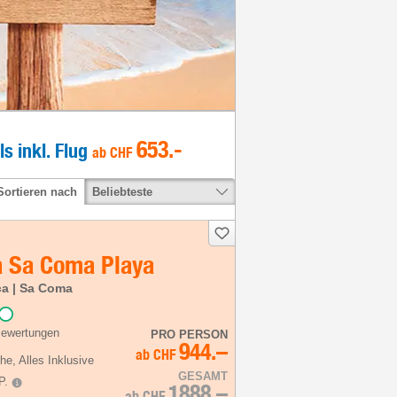
653
.-
ls inkl. Flug
ab
CHF
Beliebteste
Sortieren nach
a Sa Coma Playa
ca | Sa Coma
Bewertungen
PRO PERSON
944.–
ab
CHF
he
, Alles Inklusive
GESAMT
P.
1888.–
ab
CHF