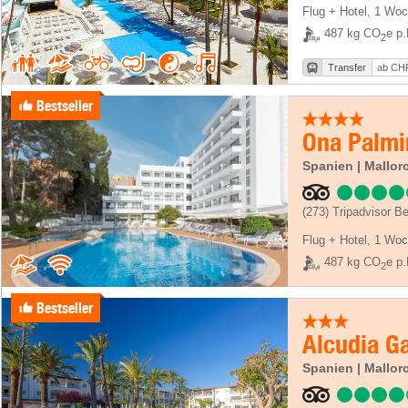
Flug + Hotel
,
1 Woc
487 kg CO
e p.
2
Transfer
ab CHF
Bestseller
Ona Palmi
Spanien | Mallor
(273)
Tripadvisor B
Flug + Hotel
,
1 Woc
487 kg CO
e p.
2
Bestseller
Alcudia G
Spanien | Mallorc