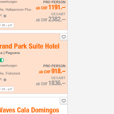
Bewertungen
PRO PERSON
1191.–
ab
CHF
he
, Halbpension Plus
GESAMT
P.
2382.–
ab
CHF
 28.– p.P.
rand Park Suite Hotel
ca | Paguera
Bewertungen
PRO PERSON
918.–
ab
CHF
he
, Frühstück
GESAMT
P.
1836.–
ab
CHF
 24.– p.P.
 Waves Cala Domingos