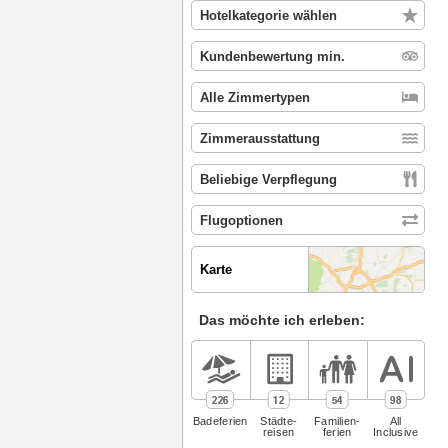
Karte
Das möchte ich erleben:
226
12
54
98
Badeferien
Städte­
Familien­
All
reisen
ferien
Inclusive