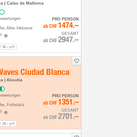
a | Calas de Mallorca
Bewertungen
PRO PERSON
1474.–
ab
CHF
he
, Alles Inklusive
GESAMT
P.
2947.–
ab
CHF
 36.– p.P.
 Waves Ciudad Blanca
a | Alcudia
Bewertungen
PRO PERSON
1351.–
ab
CHF
he
, Frühstück
GESAMT
P.
2701.–
ab
CHF
 28.– p.P.