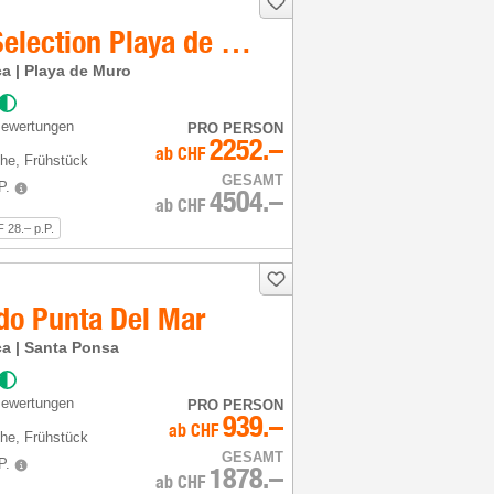
Iberostar Selection Playa de Muro Village
ca | Playa de Muro
Bewertungen
PRO PERSON
2252.–
ab
CHF
he
, Frühstück
GESAMT
P.
4504.–
ab
CHF
 28.– p.P.
ido Punta Del Mar
ca | Santa Ponsa
Bewertungen
PRO PERSON
939.–
ab
CHF
he
, Frühstück
GESAMT
P.
1878.–
ab
CHF