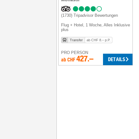
(1730)
Tripadvisor Bewertungen
Flug + Hotel
,
1 Woche
, Alles Inklusive
plus
Transfer
ab CHF 8.– p.P.
PRO PERSON
427.–
DETAILS
ab
CHF