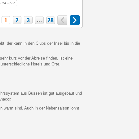
 24.– p.P.
1
2
3
...
28
t, der kann in den Clubs der Insel bis in die
ehr kurz vor der Abreise finden, ist eine
 unterschiedliche Hotels und Orte.
erkehrssystem aus Bussen ist gut ausgebaut und
nacor.
ren warm sind. Auch in der Nebensaison lohnt