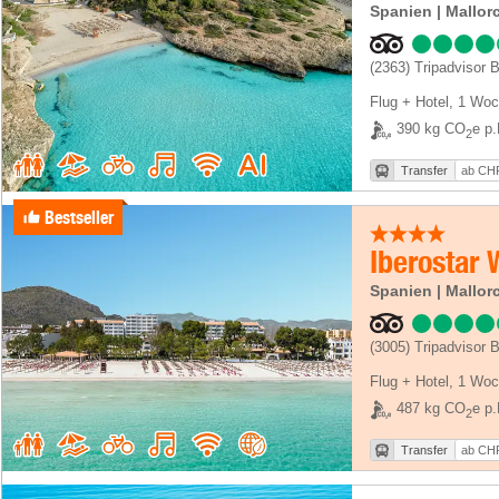
Spanien | Mallorc
(2363)
Tripadvisor 
Flug + Hotel
,
1 Woc
390 kg CO
e p.
2
Transfer
ab CHF
Bestseller
Iberostar
Spanien | Mallorc
(3005)
Tripadvisor 
Flug + Hotel
,
1 Woc
487 kg CO
e p.
2
Transfer
ab CHF