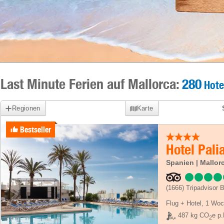
Last Minute Ferien auf Mallorca:
280
Hote
Regionen
Karte
Bestseller
Hotel Pali
Spanien | Mallor
(1666)
Tripadvisor 
Flug + Hotel
,
1 Woc
487 kg CO
e p.
2