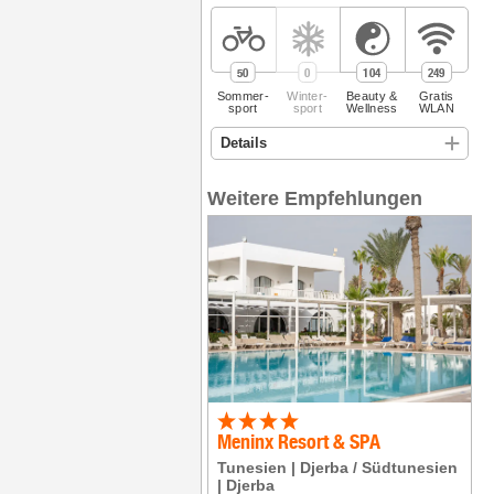
50
0
104
249
Sommer­
Winter­
Beauty &
Gratis
sport
sport
Wellness
WLAN
Weitere Empfehlungen
Meninx Resort & SPA
Tunesien
Djerba / Südtunesien
Djerba