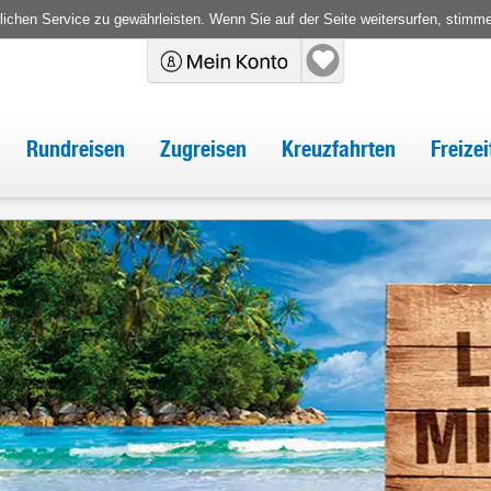
chen Service zu gewährleisten. Wenn Sie auf der Seite weitersurfen, stimm
Rundreisen
Zugreisen
Kreuzfahrten
Freize