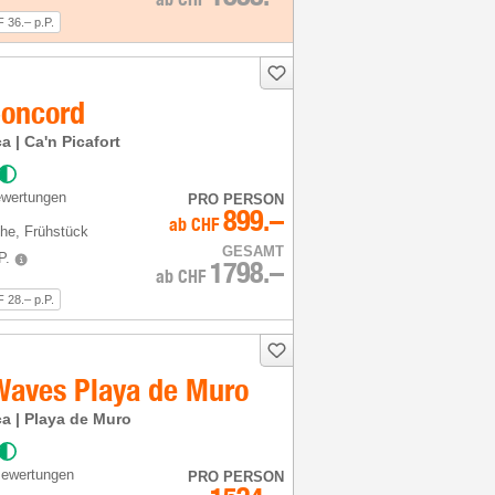
 36.– p.P.
Concord
a | Ca'n Picafort
ewertungen
PRO PERSON
899.–
ab
CHF
he
, Frühstück
GESAMT
P.
1798.–
ab
CHF
 28.– p.P.
 Waves Playa de Muro
ca | Playa de Muro
Bewertungen
PRO PERSON