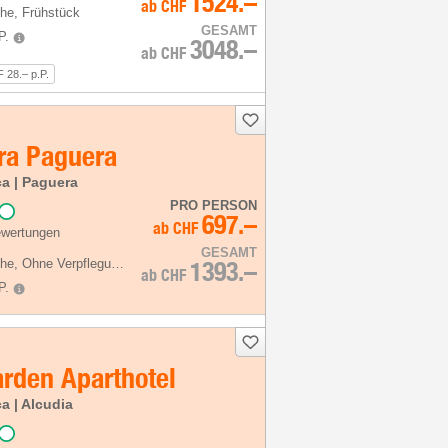
1524.–
ab
CHF
he
, Frühstück
GESAMT
P.
3048.–
ab
CHF
 28.– p.P.
ra Paguera
ca | Paguera
PRO PERSON
697.–
ab
CHF
ewertungen
GESAMT
he
, Ohne Verpflegung
1393.–
ab
CHF
P.
arden Aparthotel
a | Alcudia