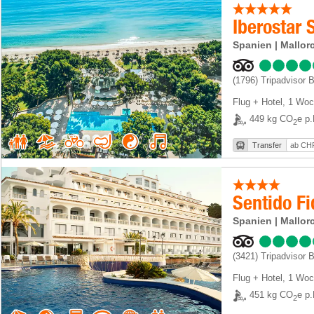
Spanien | Mallor
(1796)
Tripadvisor 
Flug + Hotel
,
1 Woc
449 kg CO
e p.
2
Transfer
ab CHF
Sentido F
Spanien | Mallor
(3421)
Tripadvisor 
Flug + Hotel
,
1 Woc
451 kg CO
e p.
2