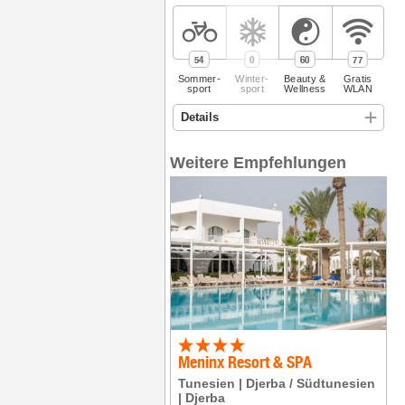
54
0
60
77
Sommer­
Winter­
Beauty &
Gratis
sport
sport
Wellness
WLAN
Weitere Empfehlungen
Meninx Resort & SPA
Tunesien
Djerba / Südtunesien
Djerba