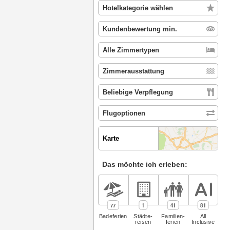
Karte
Das möchte ich erleben:
77
1
41
81
Badeferien
Städte­
Familien­
All
reisen
ferien
Inclusive