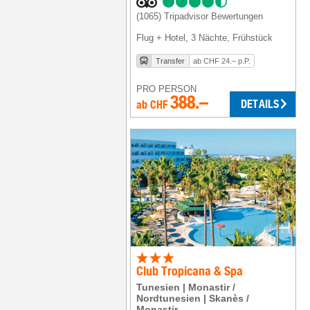
(1065)
Tripadvisor Bewertungen
Flug + Hotel
,
3 Nächte
, Frühstück
Transfer
ab CHF 24.– p.P.
PRO PERSON
388.–
DETAILS
ab
CHF
Club Tropicana & Spa
Tunesien
Monastir /
Nordtunesien
Skanès /
Monastir