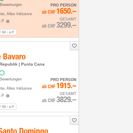
 Bewertungen
PRO PERSON
1650.–
ab
CHF
hte
, Alles Inklusive
GESAMT
.P.
3299.–
ab
CHF
 60.– p.P.
e Bavaro
Republik | Punta Cana
 Bewertungen
PRO PERSON
1915.–
ab
CHF
hte
, Alles Inklusive
GESAMT
.P.
3829.–
ab
CHF
 60.– p.P.
 Santo Domingo