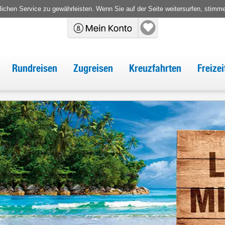
chen Service zu gewährleisten. Wenn Sie auf der Seite weitersurfen, stimm
Rundreisen
Zugreisen
Kreuzfahrten
Freize