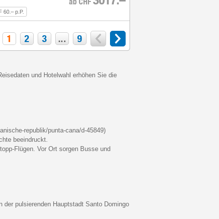
ab
CHF
 60.– p.P.
1
2
3
...
9
 Reisedaten und Hotelwahl erhöhen Sie die
kanische-republik/punta-cana/d-45849)
chte beeindruckt.
istopp-Flügen. Vor Ort sorgen Busse und
Von der pulsierenden Hauptstadt Santo Domingo