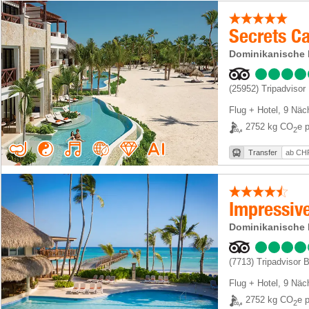
Secrets C
Dominikanische 
(25952)
Tripadvisor
Flug + Hotel
,
9 Näc
2752 kg CO
e p
2
Transfer
ab CHF
Impressiv
Dominikanische 
(7713)
Tripadvisor 
Flug + Hotel
,
9 Näc
2752 kg CO
e p
2