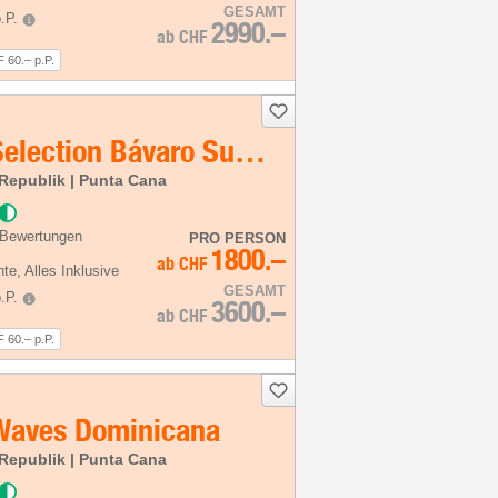
GESAMT
.P.
2990.–
ab
CHF
 60.– p.P.
Iberostar Selection Bávaro Suites
Republik | Punta Cana
 Bewertungen
PRO PERSON
1800.–
ab
CHF
hte
, Alles Inklusive
GESAMT
.P.
3600.–
ab
CHF
 60.– p.P.
 Waves Dominicana
Republik | Punta Cana