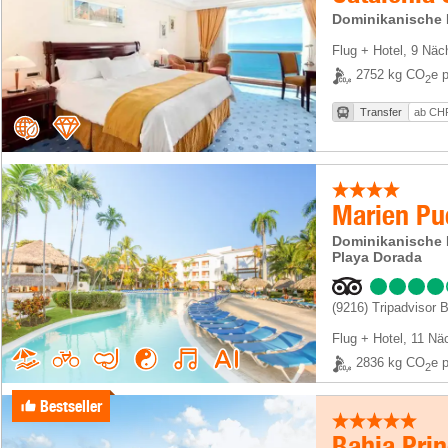
Dominikanische 
Flug + Hotel
,
9 Näc
2752 kg CO
e p
2
Transfer
ab CHF
Marien Pue
Dominikanische Re
Playa Dorada
(9216)
Tripadvisor 
Flug + Hotel
,
11 Nä
2836 kg CO
e p
2
Bestseller
Bahia Pri