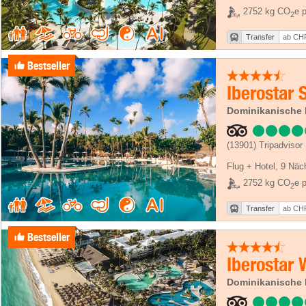
2752 kg CO
e p
2
Transfer
ab CHF
Bestseller
Dominikanische 
(13901)
Tripadvisor
Flug + Hotel
,
9 Näc
2752 kg CO
e p
2
Transfer
ab CHF
Bestseller
Iberostar
Dominikanische 