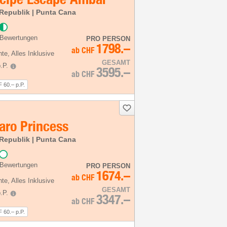
Republik | Punta Cana
 Bewertungen
PRO PERSON
1798.–
ab
CHF
hte
, Alles Inklusive
GESAMT
.P.
3595.–
ab
CHF
 60.– p.P.
aro Princess
Republik | Punta Cana
 Bewertungen
PRO PERSON
1674.–
ab
CHF
hte
, Alles Inklusive
GESAMT
.P.
3347.–
ab
CHF
 60.– p.P.