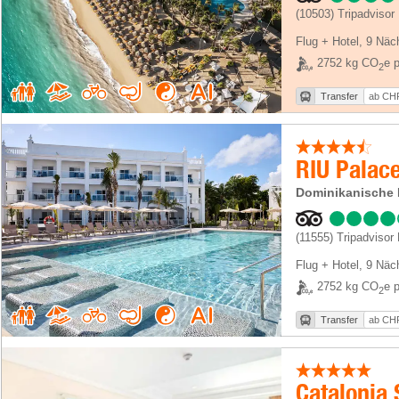
(10503)
Tripadvisor
Flug + Hotel
,
9 Näc
2752 kg CO
e p
2
Transfer
ab CHF
RIU Palac
Dominikanische 
(11555)
Tripadvisor
Flug + Hotel
,
9 Näc
2752 kg CO
e p
2
Transfer
ab CHF
Catalonia