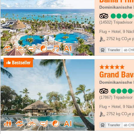
Dominikanische 
(14502)
Tripadvisor
Flug + Hotel
,
9 Näc
2752 kg CO
e p
2
Transfer
ab CHF
Bestseller
Grand Bav
Dominikanische 
(17867)
Tripadvisor
Flug + Hotel
,
9 Näc
2752 kg CO
e p
2
Transfer
ab CHF