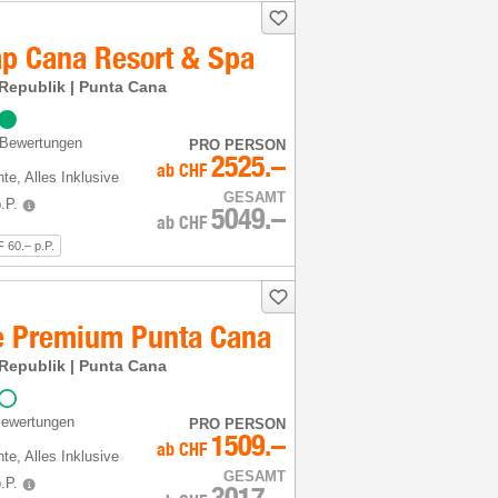
ap Cana Resort & Spa
Republik | Punta Cana
 Bewertungen
PRO PERSON
2525.–
ab
CHF
hte
, Alles Inklusive
GESAMT
.P.
5049.–
ab
CHF
 60.– p.P.
e Premium Punta Cana
Republik | Punta Cana
Bewertungen
PRO PERSON
1509.–
ab
CHF
hte
, Alles Inklusive
GESAMT
.P.
3017.–