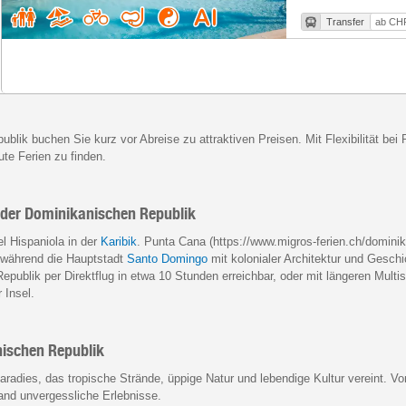
Transfer
ab CHF
blik buchen Sie kurz vor Abreise zu attraktiven Preisen. Mit Flexibilität bei
ute Ferien zu finden.
n der Dominikanischen Republik
el Hispaniola in der
Karibik
. Punta Cana (https://www.migros-ferien.ch/domini
, während die Hauptstadt
Santo Domingo
mit kolonialer Architektur und Geschi
epublik per Direktflug in etwa 10 Stunden erreichbar, oder mit längeren Mult
 Insel.
nischen Republik
aradies, das tropische Strände, üppige Natur und lebendige Kultur vereint. 
and unvergessliche Erlebnisse.