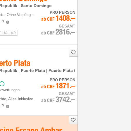
Republik | Santo Domingo
PRO PERSON
hte
, Ohne Verpflegung
1408.–
ab
CHF
.P.
GESAMT
2816.–
ab
CHF
 169.– p.P.
rto Plata
publik | Puerto Plata | Puerto Plata /
PRO PERSON
1871.–
ab
CHF
Bewertungen
GESAMT
3742.–
chte
, Alles Inklusive
ab
CHF
.P.
ncipe Escape Ambar