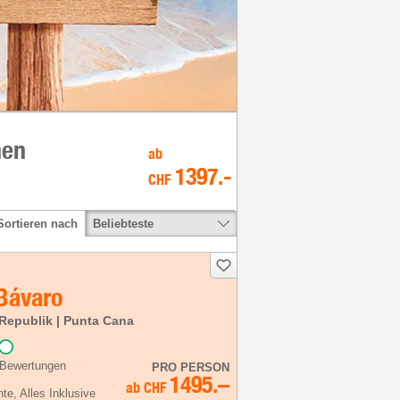
hen
ab
1397
.-
CHF
Beliebteste
Sortieren nach
 Bávaro
Republik | Punta Cana
 Bewertungen
PRO PERSON
1495.–
ab
CHF
hte
, Alles Inklusive