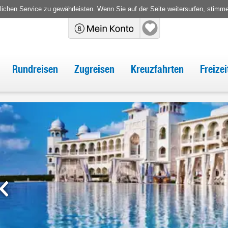
chen Service zu gewährleisten. Wenn Sie auf der Seite weitersurfen, stimm
Rundreisen
Zugreisen
Kreuzfahrten
Freize