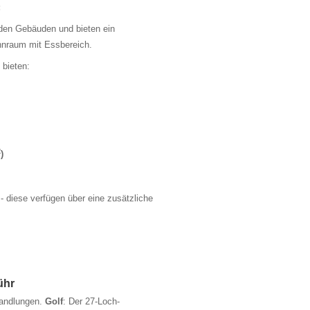
:
enden Gebäuden und bieten ein
nraum mit Essbereich.
 bieten:
2
)
- diese verfügen über eine zusätzliche
ühr
andlungen.
Golf
: Der 27-Loch-