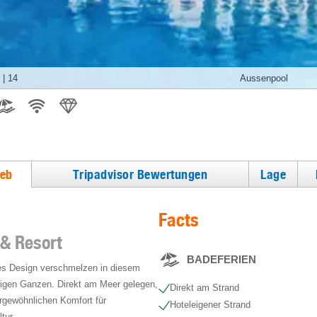
|
14
Aussenpool
ieb
Tripadvisor Bewertungen
Lage
Facts
 & Resort
BADEFERIEN
hes Design verschmelzen in diesem
tigen Ganzen. Direkt am Meer gelegen,
Direkt am Strand
rgewöhnlichen Komfort für
Hoteleigener Strand
tur.