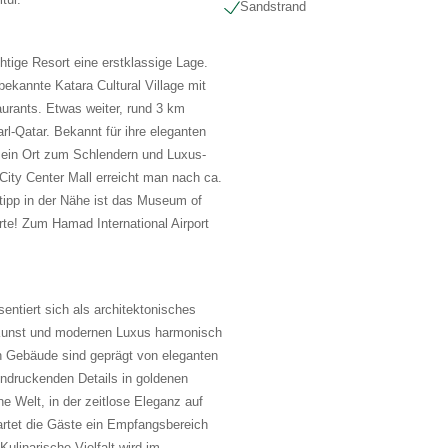
Sandstrand
htige Resort eine erstklassige Lage.
bekannte Katara Cultural Village mit
urants. Etwas weiter, rund 3 km
arl-Qatar. Bekannt für ihre eleganten
e ein Ort zum Schlendern und Luxus-
ity Center Mall erreicht man nach ca.
ipp in der Nähe ist das Museum of
erte! Zum Hamad International Airport
entiert sich als architektonisches
e Kunst und modernen Luxus harmonisch
en Gebäude sind geprägt von eleganten
indruckenden Details in goldenen
e Welt, in der zeitlose Eleganz auf
wartet die Gäste ein Empfangsbereich
ulinarische Vielfalt wird im