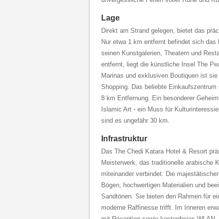
Lage
Direkt am Strand gelegen, bietet das präc
Nur etwa 1 km entfernt befindet sich das 
seinen Kunstgalerien, Theatern und Resta
entfernt, liegt die künstliche Insel The Pe
Marinas und exklusiven Boutiquen ist si
Shopping. Das beliebte Einkaufszentrum C
8 km Entfernung. Ein besonderer Geheimt
Islamic Art - ein Muss für Kulturinteressi
sind es ungefähr 30 km.
Infrastruktur
Das The Chedi Katara Hotel & Resort präs
Meisterwerk, das traditionelle arabisch
miteinander verbindet. Die majestätisch
Bögen, hochwertigen Materialien und bee
Sandtönen. Sie bieten den Rahmen für ein
moderne Raffinesse trifft. Im Inneren er
mit Réception sowie kostenfreies WLAN. K