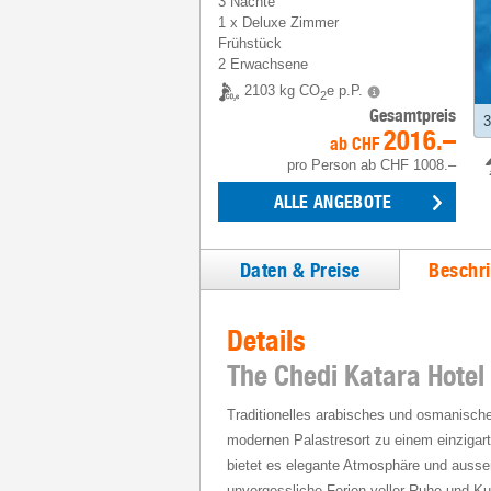
3 Nächte
1
x
Deluxe Zimmer
Frühstück
2 Erwachsene
2103 kg CO
e p.P.
2
Gesamtpreis
3
2016.–
ab
CHF
pro Person
ab
CHF 1008.–
ALLE ANGEBOTE
Daten & Preise
Beschr
Details
The Chedi Katara Hotel
Traditionelles arabisches und osmanisc
modernen Palastresort zu einem einzigar
bietet es elegante Atmosphäre und ausse
unvergessliche Ferien voller Ruhe und Kul