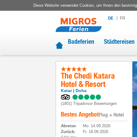
Diese Website verwendet Cookies, um Ihnen den bestmögli
DE
FR
Badeferien
Städtereisen
The Chedi Katara
Hotel & Resort
Katar
Doha
(1801)
Tripadvisor Bewertungen
Bestes Angebot
Flug + Hotel
Abreise
:
Mo. 14.09.2026
Zurück
:
Fr. 18.09.2026