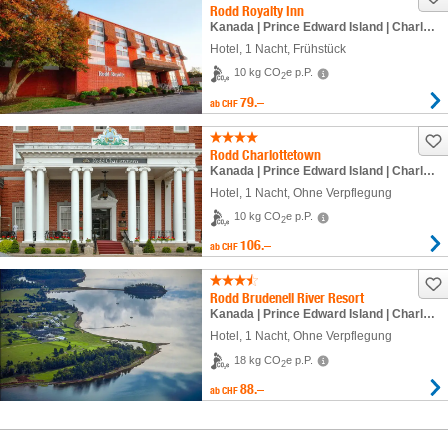
Rodd Royalty Inn
Kanada | Prince Edward Island | Charlottetown
Hotel
,
1 Nacht
, Frühstück
10 kg CO
e p.P.
2
79.–
ab
CHF
Rodd Charlottetown
Kanada | Prince Edward Island | Charlottetown
Hotel
,
1 Nacht
, Ohne Verpflegung
10 kg CO
e p.P.
2
106.–
ab
CHF
Rodd Brudenell River Resort
Kanada | Prince Edward Island | Charlottetown
Hotel
,
1 Nacht
, Ohne Verpflegung
18 kg CO
e p.P.
2
88.–
ab
CHF