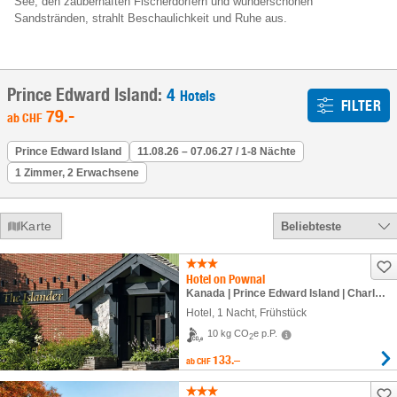
See, den zauberhaften Fischerdörfern und wunderschönen
Sandstränden, strahlt Beschaulichkeit und Ruhe aus.
Prince Edward Island:
4
Hotels
FILTER
79
.-
ab
CHF
Prince Edward Island
11.08.26 – 07.06.27 / 1-8 Nächte
1 Zimmer, 2 Erwachsene
Karte
Beliebteste
Hotel on Pownal
Kanada | Prince Edward Island | Charlottetown
Hotel
,
1 Nacht
, Frühstück
10 kg CO
e p.P.
2
133.–
ab
CHF