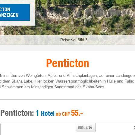
ICTON
ANZEIGEN
Reiseziel Bild 3
Penticton
sch inmitten von Weingärten, Apfel- und Pfirsichplantagen, auf einer Landen
dem Skaha Lake. Hier locken Wassersportmöglichkeiten in Hülle und Fülle:
nd Schwimmen am feinsandigen Sandstrand des Skaha-Sees.
Penticton:
1
55
.-
Hotel
ab
CHF
Karte