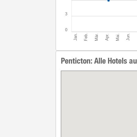
3
0
Feb.
Mär.
Jun.
Jan.
Mai.
Apr.
Penticton: Alle Hotels au