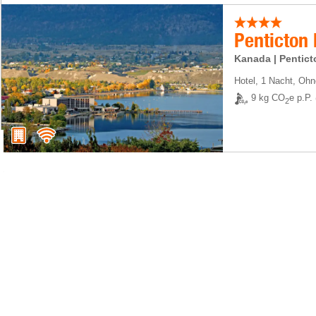
Penticton 
Kanada | Pentict
Hotel
,
1 Nacht
, Ohn
9 kg CO
e p.P.
2