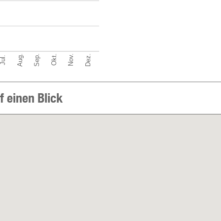
Sep.
Dez.
Aug.
Nov.
Okt.
Jul.
f einen Blick