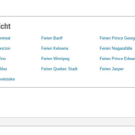
icht
ntreal
Ferien Banff
Ferien Prince Georg
oncton
Ferien Kelowna
Ferien Niagarafälle
fino
Ferien Winnipeg
Ferien Prince Edwar
lifax
Ferien Quebec Stadt
Ferien Jasper
velstoke