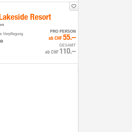
Lakeside Resort
on
PRO PERSON
e Verpflegung
55.–
ab
CHF
GESAMT
110.–
ab
CHF