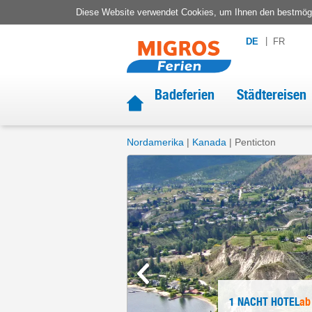
Diese Website verwendet Cookies, um Ihnen den bestmögli
DE
FR
Badeferien
Städtereisen
Nordamerika
Kanada
Penticton
1 NACHT
HOTEL
ab