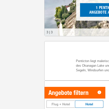
1
PENT
ANGEBOTE 
3
|
3
Penticton liegt maleri
des Okanagan Lake und 
Segeln, Windsurfen u
Angebote filtern
Flug + Hotel
Hotel