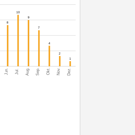
10
9
8
7
4
2
1
Sep.
Dez.
Aug.
Nov.
Jun.
Okt.
Jul.