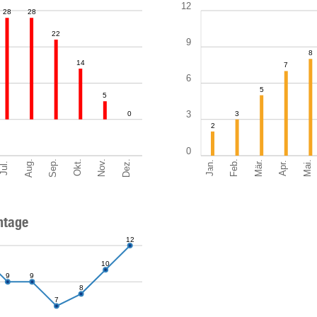
12
28
28
22
9
8
14
7
6
5
5
3
0
3
2
0
Sep.
Dez.
Aug.
Nov.
Feb.
Mär.
Okt.
Jan.
Mai.
Apr.
Jul.
ntage
12
10
9
9
8
7