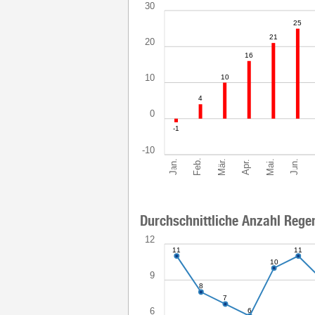
30
25
21
20
16
10
10
4
0
-1
-10
Feb.
Jun.
Mär.
Jan.
Mai.
Apr.
Durchschnittliche Anzahl Rege
12
11
11
10
9
8
7
6
6