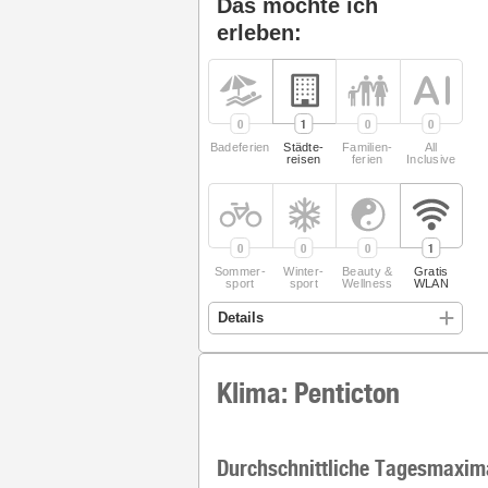
Das möchte ich
erleben:
0
1
0
0
Badeferien
Städte­
Familien­
All
reisen
ferien
Inclusive
0
0
0
1
Sommer­
Winter­
Beauty &
Gratis
sport
sport
Wellness
WLAN
Klima: Penticton
Durchschnittliche Tagesmaxim