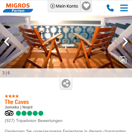
3
|
6
The Caves
Jamaika
Negril
(927)
Tripadvisor Bewertungen
Geniessen Sie ungezwungene Ferientage in diesem charmanten