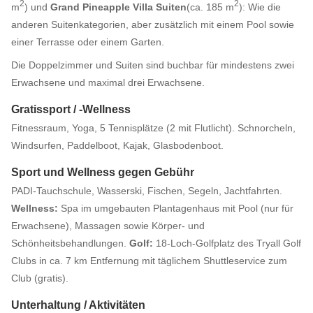
2
2
m
) und
Grand Pineapple Villa Suiten
(ca. 185 m
): Wie die
anderen Suitenkategorien, aber zusätzlich mit einem Pool sowie
einer Terrasse oder einem Garten.
Die Doppelzimmer und Suiten sind buchbar für mindestens zwei
Erwachsene und maximal drei Erwachsene.
Gratissport / -Wellness
Fitnessraum, Yoga, 5 Tennisplätze (2 mit Flutlicht). Schnorcheln,
Windsurfen, Paddelboot, Kajak, Glasbodenboot.
Sport und Wellness gegen Gebühr
PADI-Tauchschule, Wasserski, Fischen, Segeln, Jachtfahrten.
Wellness:
Spa im umgebauten Plantagenhaus mit Pool (nur für
Erwachsene), Massagen sowie Körper- und
Schönheitsbehandlungen.
Golf:
18-Loch-Golfplatz des Tryall Golf
Clubs in ca. 7 km Entfernung mit täglichem Shuttleservice zum
Club (gratis).
Unterhaltung / Aktivitäten