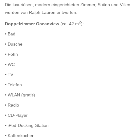
Die luxuriösen, modern eingerichteten Zimmer, Suiten und Villen
wurden von Ralph Lauren entworfen.
2
Doppelzimmer Oceanview
(ca. 42 m
):
• Bad
• Dusche
• Föhn
• WC
• TV
• Telefon
• WLAN (gratis)
• Radio
• CD-Player
• iPod-Docking-Station
• Kaffeekocher