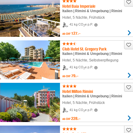
Hotel Baia Imperiale
Italien | Rimini & Umgebung | Rimini
Hotel
,
5 Nächte
, Frühstück
41 kg CO
e p.P.
2
127.–
ab
CHF
Club Hotel St. Gregory Park
Italien | Rimini & Umgebung | Rimini
Hotel
,
5 Nächte
, Selbstverpflegung
41 kg CO
e p.P.
2
79.–
ab
CHF
Hotel Milton Rimini
Italien | Rimini & Umgebung | Rimini
Hotel
,
5 Nächte
, Frühstück
41 kg CO
e p.P.
2
228.–
ab
CHF