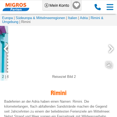
Europa
Südeuropa & Mittelmeerregionen
Italien
Adria
Rimini &
Umgebung
Rimini
3
|
4
Tiberiusbrücke
Rimini
Badeferien an der Adria haben einen Namen: Rimini. Die
kilometerlangen, flach abfallenden Sandstrände machen die Gegend
seit Jahrzehnten zu einem der beliebtesten Ferienziele am Mittelmeer.
Nebst Strand und Meer sorgen ein Freizeitpark mit Wildwasserbahn