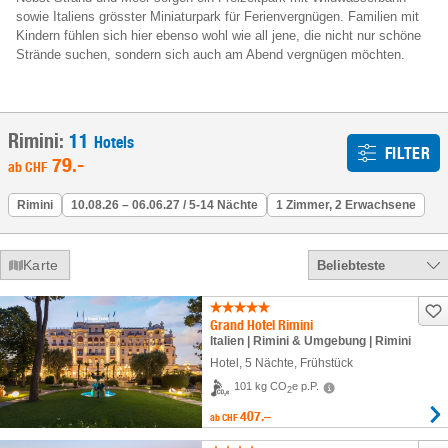
sowie Italiens grösster Miniaturpark für Ferienvergnügen. Familien mit
Kindern fühlen sich hier ebenso wohl wie all jene, die nicht nur schöne
Strände suchen, sondern sich auch am Abend vergnügen möchten.
Rimini:
11
Hotels
FILTER
79
.-
ab
CHF
Rimini
10.08.26 – 06.06.27 / 5-14 Nächte
1 Zimmer, 2 Erwachsene
Karte
Beliebteste
Grand Hotel Rimini
Italien | Rimini & Umgebung | Rimini
Hotel
,
5 Nächte
, Frühstück
101 kg CO
e p.P.
2
407.–
ab
CHF