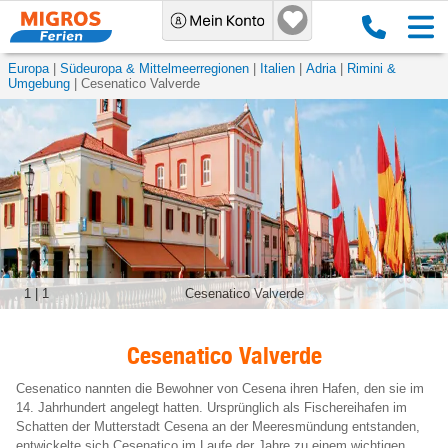
Europa
Südeuropa & Mittelmeerregionen
Italien
Adria
Rimini &
Umgebung
Cesenatico Valverde
1
|
1
Cesenatico Valverde
Cesenatico Valverde
Cesenatico nannten die Bewohner von Cesena ihren Hafen, den sie im
14. Jahrhundert angelegt hatten. Ursprünglich als Fischereihafen im
Schatten der Mutterstadt Cesena an der Meeresmündung entstanden,
entwickelte sich Cesenatico im Laufe der Jahre zu einem wichtigen