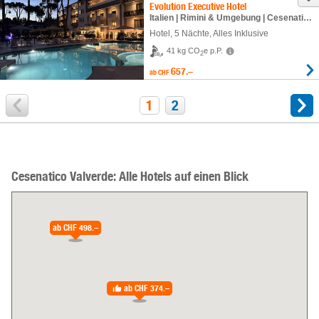
Evolution Executive Hotel
Italien | Rimini & Umgebung | Cesenatico Valverde
Hotel
,
5 Nächte
, Alles Inklusive
41 kg CO
e p.P.
2
657.–
ab
CHF
1
2
Cesenatico Valverde: Alle Hotels auf einen Blick
ab
CHF 498.–
ab
CHF 374.–