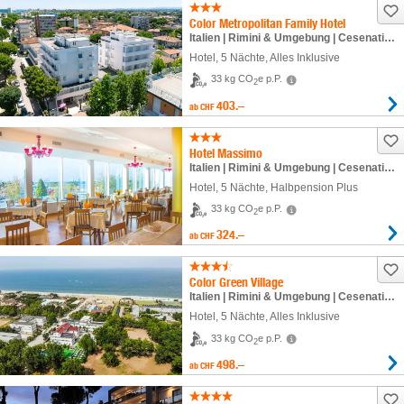
Color Metropolitan Family Hotel
Italien | Rimini & Umgebung | Cesenatico Valverde
Hotel
,
5 Nächte
, Alles Inklusive
33 kg CO
e p.P.
2
403.–
ab
CHF
Hotel Massimo
Italien | Rimini & Umgebung | Cesenatico Valverde
Hotel
,
5 Nächte
, Halbpension Plus
33 kg CO
e p.P.
2
324.–
ab
CHF
Color Green Village
Italien | Rimini & Umgebung | Cesenatico Valverde
Hotel
,
5 Nächte
, Alles Inklusive
33 kg CO
e p.P.
2
498.–
ab
CHF