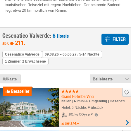
touristischen Reiseziel mit regem Nachtleben. Der bekannte Badeort
liegt etwa 20 km nördlich von Rimini.
Cesenatico Valverde:
6
Hotels
FILTER
211
.-
ab
CHF
Cesenatico Valverde
09.08.26 – 05.06.27 / 5-14 Nächte
1 Zimmer, 2 Erwachsene
Karte
Beliebteste
Bestseller
Grand Hotel Da Vinci
Italien | Rimini & Umgebung | Cesenatico Valverde
Hotel
,
5 Nächte
, Frühstück
101 kg CO
e p.P.
2
374.–
ab
CHF