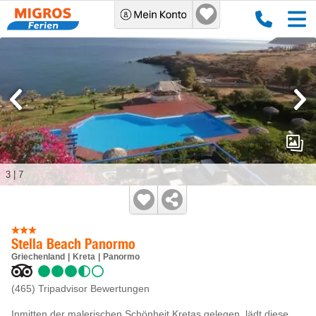
3
|
7
Stella Beach Panormo
Griechenland
Kreta
Panormo
(465)
Tripadvisor Bewertungen
Inmitten der malerischen Schönheit Kretas gelegen, lädt diese