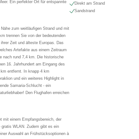
er. Ein perfekter Ort für entspannte
Direkt am Strand
Sandstrand
r Nähe zum weitläufigen Strand und mit
 km trennen Sie von der bedeutenden
ihrer Zeit und älteste Europas. Das
elches Artefakte aus einem Zeitraum
ie nach rund 7,4 km. Die historische
ühen 16. Jahrhundert am Eingang des
7 km entfernt. In knapp 4 km
aklion und ein weiteres Highlight in
kende Samaria-Schlucht - ein
aturliebhaber! Den Flughafen erreichen
et mit einem Empfangsbereich, der
 gratis WLAN. Zudem gibt es ein
 einer Auswahl an Frühstücksoptionen à