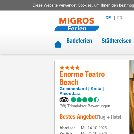
Diese Website verwendet Cookies, um Ihnen den bestmögli
DE
FR
Badeferien
Städtereisen
Enorme Teatro
Beach
Griechenland
Kreta
Amoudara
(88)
Tripadvisor Bewertungen
Bestes Angebot
Flug + Hotel
Abreise
:
Mi. 14.10.2026
Zurück
:
Mi. 21.10.2026