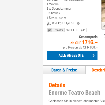
1 Woche
1
x
Doppelzimmer
Frühstück
2 Erwachsene
857 kg CO
e p.P.
2
3
Transfer
ab CHF 19.– p.P.
Gesamtpreis
1716.–
ab
CHF
pro Person
ab
CHF 858.–
ALLE ANGEBOTE
Daten & Preise
Beschr
Details
Enorme Teatro Beach
Geniessen Sie in diesem charmanten Vier