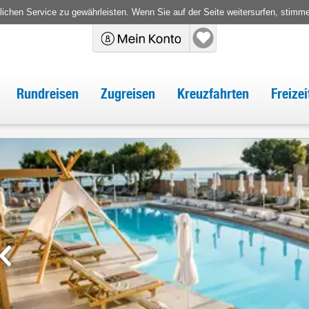
chen Service zu gewährleisten. Wenn Sie auf der Seite weitersurfen, stimm
Rundreisen
Zugreisen
Kreuzfahrten
Freize