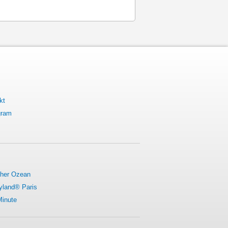
kt
gram
cher Ozean
yland® Paris
Minute