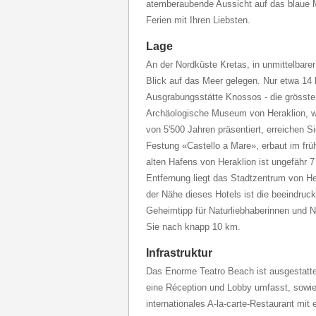
atemberaubende Aussicht auf das blaue Me
Ferien mit Ihren Liebsten.
Lage
An der Nordküste Kretas, in unmittelbare
Blick auf das Meer gelegen. Nur etwa 14
Ausgrabungsstätte Knossos - die grösste 
Archäologische Museum von Heraklion, w
von 5'500 Jahren präsentiert, erreichen S
Festung «Castello a Mare», erbaut im fr
alten Hafens von Heraklion ist ungefähr 
Entfernung liegt das Stadtzentrum von Her
der Nähe dieses Hotels ist die beeindruc
Geheimtipp für Naturliebhaberinnen und N
Sie nach knapp 10 km.
Infrastruktur
Das Enorme Teatro Beach ist ausgestatt
eine Réception und Lobby umfasst, sowie
internationales A-la-carte-Restaurant mit