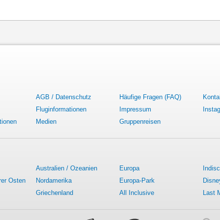
AGB / Datenschutz
Häufige Fragen (FAQ)
Konta
Fluginformationen
Impressum
Insta
tionen
Medien
Gruppenreisen
Australien / Ozeanien
Europa
Indis
rer Osten
Nordamerika
Europa-Park
Disne
Griechenland
All Inclusive
Last 