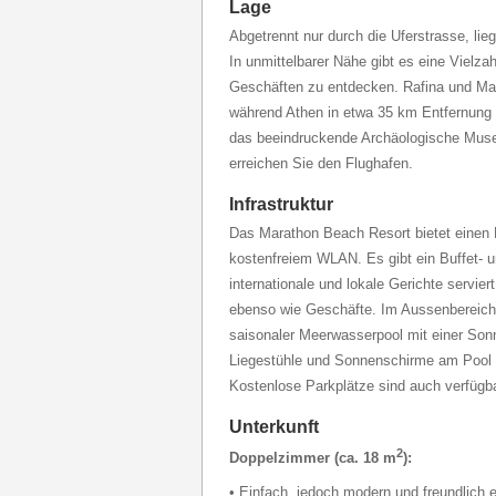
Lage
Abgetrennt nur durch die Uferstrasse, lie
In unmittelbarer Nähe gibt es eine Vielza
Geschäften zu entdecken. Rafina und Mar
während Athen in etwa 35 km Entfernung l
das beeindruckende Archäologische Mus
erreichen Sie den Flughafen.
Infrastruktur
Das Marathon Beach Resort bietet einen
kostenfreiem WLAN. Es gibt ein Buffet- u
internationale und lokale Gerichte servier
ebenso wie Geschäfte. Im Aussenbereich 
saisonaler Meerwasserpool mit einer Son
Liegestühle und Sonnenschirme am Pool 
Kostenlose Parkplätze sind auch verfügba
Unterkunft
2
Doppelzimmer (ca. 18 m
):
• Einfach, jedoch modern und freundlich e