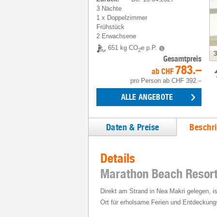
3 Nächte
1
x
Doppelzimmer
Frühstück
2 Erwachsene
651 kg CO
e p.P.
2
3
Gesamtpreis
783.–
ab
CHF
pro Person
ab
CHF 392.–
ALLE ANGEBOTE
Daten & Preise
Beschr
Details
Marathon Beach Resor
Direkt am Strand in Nea Makri gelegen, i
Ort für erholsame Ferien und Entdeckun