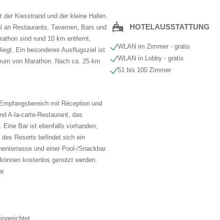
gt der Kiesstrand und der kleine Hafen.
HOTELAUSSTATTUNG
hl an Restaurants, Tavernen, Bars und
athon sind rund 10 km entfernt,
WLAN im Zimmer - gratis
iegt. Ein besonderes Ausflugsziel ist
WLAN in Lobby - gratis
eum von Marathon. Nach ca. 25 km
51 bis 100 Zimmer
 Empfangsbereich mit Réception und
nd A-la-carte-Restaurant, das
t. Eine Bar ist ebenfalls vorhanden,
des Resorts befindet sich ein
nenterrasse und einer Pool-/Snackbar.
können kostenlos genutzt werden.
r.
ingerichtet