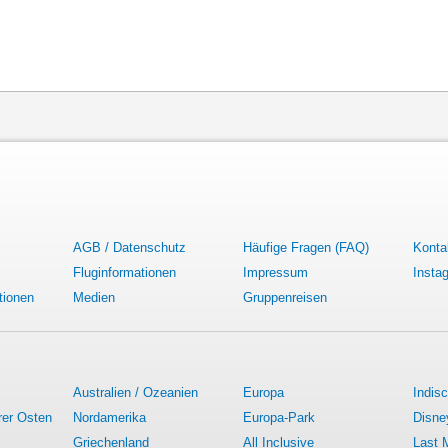
AGB / Datenschutz
Häufige Fragen (FAQ)
Konta
Fluginformationen
Impressum
Insta
tionen
Medien
Gruppenreisen
Australien / Ozeanien
Europa
Indis
rer Osten
Nordamerika
Europa-Park
Disne
Griechenland
All Inclusive
Last 