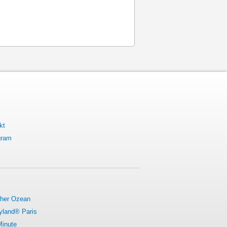
kt
gram
cher Ozean
yland® Paris
Minute