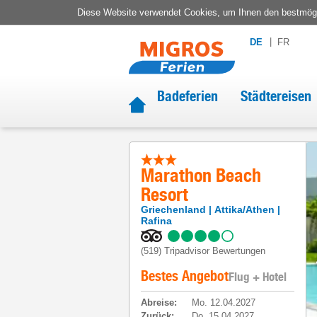
Diese Website verwendet Cookies, um Ihnen den bestmögli
DE
FR
Badeferien
Städtereisen
Marathon Beach
Resort
Griechenland
Attika/Athen
Rafina
(519)
Tripadvisor Bewertungen
Bestes Angebot
Flug + Hotel
Abreise
:
Mo. 12.04.2027
Zurück
:
Do. 15.04.2027