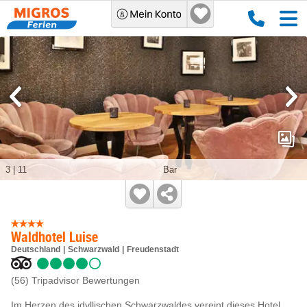
3
|
11
Bar
Waldhotel Luise
Deutschland
Schwarzwald
Freudenstadt
(56)
Tripadvisor Bewertungen
Im Herzen des idyllischen Schwarzwaldes vereint dieses Hotel