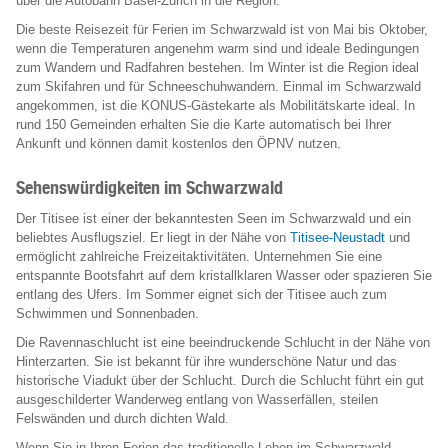
über die Autobahn Basel-Zürich in die Region.
Die beste Reisezeit für Ferien im Schwarzwald ist von Mai bis Oktober,
wenn die Temperaturen angenehm warm sind und ideale Bedingungen
zum Wandern und Radfahren bestehen. Im Winter ist die Region ideal
zum Skifahren und für Schneeschuhwandern. Einmal im Schwarzwald
angekommen, ist die KONUS-Gästekarte als Mobilitätskarte ideal. In
rund 150 Gemeinden erhalten Sie die Karte automatisch bei Ihrer
Ankunft und können damit kostenlos den ÖPNV nutzen.
Sehenswürdigkeiten im Schwarzwald
Der Titisee ist einer der bekanntesten Seen im Schwarzwald und ein
beliebtes Ausflugsziel. Er liegt in der Nähe von
Titisee-Neustadt
und
ermöglicht zahlreiche Freizeitaktivitäten. Unternehmen Sie eine
entspannte Bootsfahrt auf dem kristallklaren Wasser oder spazieren Sie
entlang des Ufers. Im Sommer eignet sich der Titisee auch zum
Schwimmen und Sonnenbaden.
Die Ravennaschlucht ist eine beeindruckende Schlucht in der Nähe von
Hinterzarten. Sie ist bekannt für ihre wunderschöne Natur und das
historische Viadukt über der Schlucht. Durch die Schlucht führt ein gut
ausgeschilderter Wanderweg entlang von Wasserfällen, steilen
Felswänden und durch dichten Wald.
Wenn Sie in Ihren Ferien das traditionelle Leben im Schwarzwald