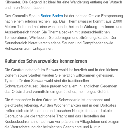
Kilometer. Die Gegend ist ideal für eine Wanderung entlang der Wutach
und ihren Nebenflüssen.
Das Caracalla Spa in
Baden-Baden
ist der richtige Ort zur Entspannung
nach einem erlebnisreichen Tag. Das Thermalwasser kommt aus 2.000
Metern Tiefe und hat eine wohltuende, heilende Wirkung. Im Innen- und
Aussenbereich finden Sie Thermalbecken mit unterschiedlichen
Temperaturen, Whirlpools, Sprudelliegen und Strömungskanäle. Der
Saunabereich bietet verschiedene Saunen und Dampfbäder sowie
Ruhezonen zum Entspannen.
Kultur des Schwarzwaldes kennenlernen
Die Gastfreundschaft im Schwarzwald ist herzlich und in den kleinen
Dörfern sowie Städten werden Sie herzlich willkommen geheissen.
Typisch für den Schwarzwald sind die traditionellen
Schwarzwaldhäuser. Diese prägen vor allem in ländlichen Gegenden
das Ortsbild und vermitteln ein gemütliches, heimeliges Gefühl.
Die Atmosphäre in den Orten im Schwarzwald ist entspannt und
gleichzeitig lebendig. Auf den Wochenmärkten und in den Dorfcafés
treffen sich die Menschen und tauschen Neuigkeiten aus. Lokale
Gebräuche wie die traditionelle Tracht und das Herstellen der
Kuckucksuhren sind nach wie vor präsent im Alltagsleben und zeigen
die Wertschätzung der heimischen Geschichte und Kultur.