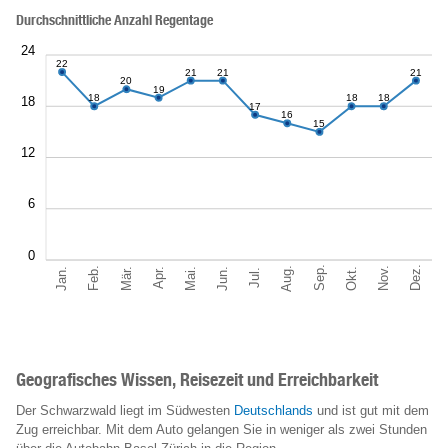
Durchschnittliche Anzahl Regentage
24
22
21
21
21
20
19
18
18
18
18
17
16
15
12
6
0
Sep.
Dez.
Aug.
Feb.
Nov.
Jan.
Okt.
Mär.
Jun.
Mai.
Apr.
Jul.
Geografisches Wissen, Reisezeit und Erreichbarkeit
Der Schwarzwald liegt im Südwesten
Deutschlands
und ist gut mit dem
Zug erreichbar. Mit dem Auto gelangen Sie in weniger als zwei Stunden