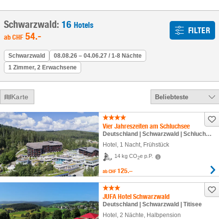
Schwarzwald:
16
Hotels
FILTER
54
.-
ab
CHF
Schwarzwald
08.08.26 – 04.06.27 / 1-8 Nächte
1 Zimmer, 2 Erwachsene
Karte
Beliebteste
Vier Jahreszeiten am Schluchsee
Deutschland | Schwarzwald | Schluchsee
Hotel
,
1 Nacht
, Frühstück
14 kg CO
e p.P.
2
125.–
ab
CHF
JUFA Hotel Schwarzwald
Deutschland | Schwarzwald | Titisee
Hotel
,
2 Nächte
, Halbpension