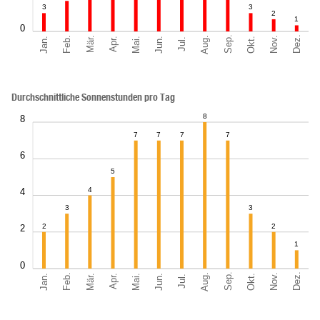
3
3
2
1
0
Sep.
Dez.
Aug.
Feb.
Nov.
Jan.
Okt.
Mär.
Jun.
Mai.
Apr.
Jul.
Durchschnittliche Sonnenstunden pro Tag
8
8
7
7
7
7
6
5
4
4
3
3
2
2
2
1
0
Sep.
Dez.
Aug.
Feb.
Nov.
Jan.
Okt.
Mär.
Jun.
Mai.
Apr.
Jul.