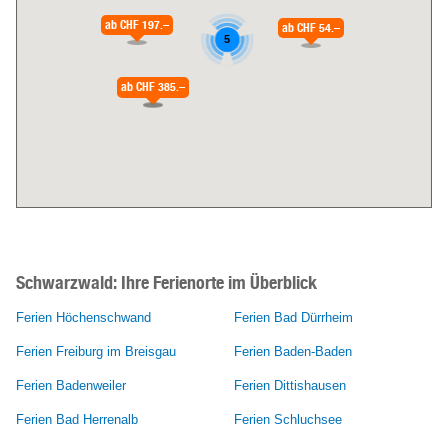
ab
CHF 197.–
ab
CHF 54.–
5
ab
CHF 385.–
ab
CHF 229.–
Schwarzwald:
Ihre Ferienorte im Überblick
Ferien Höchenschwand
Ferien Bad Dürrheim
Ferien Freiburg im Breisgau
Ferien Baden-Baden
Ferien Badenweiler
Ferien Dittishausen
Ferien Bad Herrenalb
Ferien Schluchsee