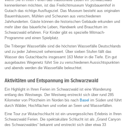
kennenlernen möchten, ist das Freilichtmuseum Vogtsbauernhof in
Gutach das richtige Ausflugsziel. Das Museum besteht aus originalen
Bauernhäusern, Mühlen und Scheunen aus verschiedenen
Jahrhunderten. Gäste können die historischen Gebäude erkunden und
mehr über das bäuerliche Leben, Handwerk und Brauchtum im
Schwarzwald erfahren. Für Kinder gibt es spezielle Mitmach-
Programme und einen Spielplatz.
Die Triberger Wasserfälle sind die höchsten Wasserfälle Deutschlands
und zu jeder Jahreszeit sehenswert. Über sieben Stufen fällt das
Wasser des Gutachbachs insgesamt 163 Meter in die Tiefe. Ein gut
ausgebautes Wegenetz führt Sie zu verschiedenen Aussichtspunkten
und abends werden die Wasserfälle beleuchtet.
Aktivitäten und Entspannung im Schwarzwald
Ein Highlight in Ihren Ferien im Schwarzwald ist eine Wanderung
entlang des Westwegs. Der Westweg erstreckt sich über rund 285
Kilometer von Pforzheim im Norden bis nach
Basel
im Süden und führt
durch Wälder, Hochflächen und vorbei an Seen und Wasserfällen.
Eine Tour zur Wutachschlucht ist ein unvergessliches Erlebnis in Ihren
Schwarzwald Ferien. Die spektakuläre Schlucht ist als „Grand Canyon
des Schwarzwaldes“ bekannt und erstreckt sich über etwa 33