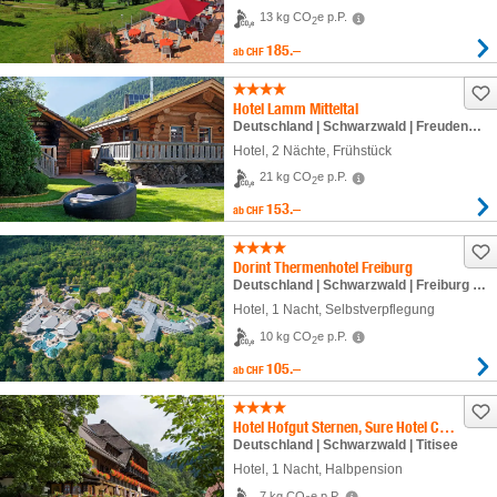
13 kg CO
e p.P.
2
185.–
ab
CHF
Hotel Lamm Mitteltal
Deutschland | Schwarzwald | Freudenstadt
Hotel
,
2 Nächte
, Frühstück
21 kg CO
e p.P.
2
153.–
ab
CHF
Dorint Thermenhotel Freiburg
Deutschland | Schwarzwald | Freiburg im Breisgau
Hotel
,
1 Nacht
, Selbstverpflegung
10 kg CO
e p.P.
2
105.–
ab
CHF
Hotel Hofgut Sternen, Sure Hotel Collection by Best Western
Deutschland | Schwarzwald | Titisee
Hotel
,
1 Nacht
, Halbpension
7 kg CO
e p.P.