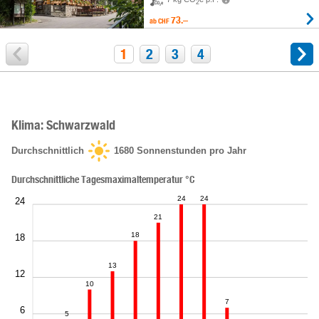
2
73.–
ab
CHF
1
2
3
4
Klima: Schwarzwald
Durchschnittlich
1680
Sonnenstunden pro Jahr
Durchschnittliche Tagesmaximaltemperatur °C
24
24
24
21
18
18
13
12
10
7
6
5