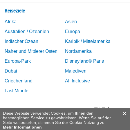
Reiseziele
Afrika
Asien
Australien / Ozeanien
Europa
Indischer Ozean
Karibik / Mittelamerika
Naher und Mittlerer Osten
Nordamerika
Europa-Park
Disneyland® Paris
Dubai
Malediven
Griechenland
All Inclusive
Last Minute
Diese Website verwendet Cookies, um Ihnen den
bestmöglichen Service zu gewährleisten. Wenn Sie auf der
Seite weitersurfen, stimmen Sie der Cookie-Nutzung zu.
Mehr Informationen
© 2026 Migros Ferien, DERTOUR Suisse AG