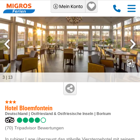
3
|
13
Hotel Bloemfontein
Deutschland
Ostfriesland & Ostfriesische Inseln
Borkum
(70)
Tripadvisor Bewertungen
In ruhiger Lage überzeugt das stilvolle Viersternehotel mit seinem