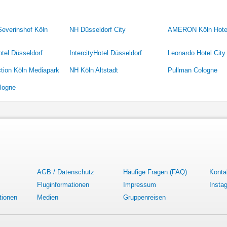
Severinshof Köln
NH Düsseldorf City
AMERON Köln Hote
tel Düsseldorf
IntercityHotel Düsseldorf
Leonardo Hotel City
tion Köln Mediapark
NH Köln Altstadt
Pullman Cologne
ologne
AGB / Datenschutz
Häufige Fragen (FAQ)
Konta
Fluginformationen
Impressum
Insta
tionen
Medien
Gruppenreisen