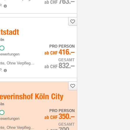
763.–
ab
CHF
P.
tstadt
öln
PRO PERSON
416.–
ab
CHF
Bewertungen
GESAMT
hte
, Ohne Verpflegung
832.–
ab
CHF
P.
verinshof Köln City
öln
PRO PERSON
350.–
ab
CHF
Bewertungen
GESAMT
hte
, Ohne Verpflegung
700.–