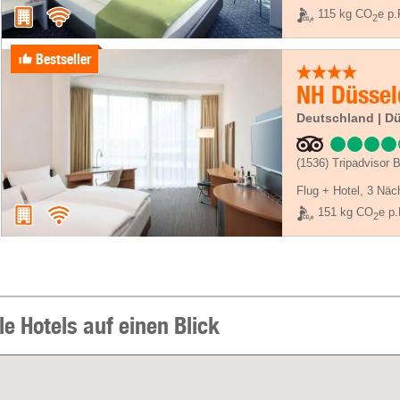
115 kg CO
e p.
2
Bestseller
NH Düsseld
Deutschland | Dü
(1536)
Tripadvisor 
Flug + Hotel
,
3 Näc
151 kg CO
e p.
2
e Hotels auf einen Blick