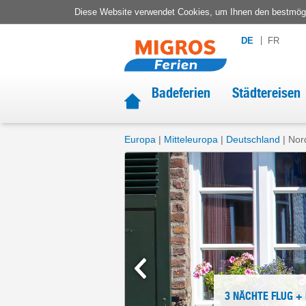
Diese Website verwendet Cookies, um Ihnen den bestmögli
DE
FR
Badeferien
Städtereisen
Europa
Mitteleuropa
Deutschland
Nor
3 NÄCHTE
FLUG +