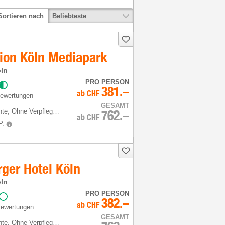
Beliebteste
Sortieren nach
tion Köln Mediapark
öln
PRO PERSON
381.–
ab
CHF
Bewertungen
GESAMT
hte
, Ohne Verpflegung
762.–
ab
CHF
P.
ger Hotel Köln
öln
PRO PERSON
382.–
ab
CHF
Bewertungen
GESAMT
hte
, Ohne Verpflegung