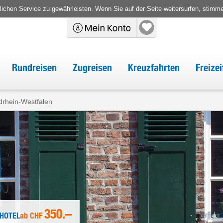
chen Service zu gewährleisten. Wenn Sie auf der Seite weitersurfen, stimm
Rundreisen
Zugreisen
Kreuzfahrten
Freize
drhein-Westfalen
350.–
 HOTEL
ab
CHF