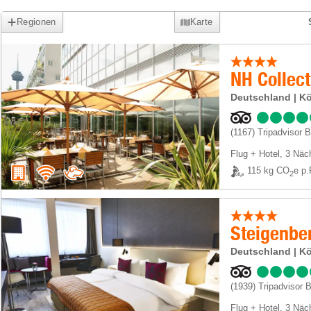
Regionen
Karte
NH Collec
Deutschland | K
(1167)
Tripadvisor 
Flug + Hotel
,
3 Näc
115 kg CO
e p.
2
Steigenber
Deutschland | K
(1939)
Tripadvisor 
Flug + Hotel
,
3 Näc