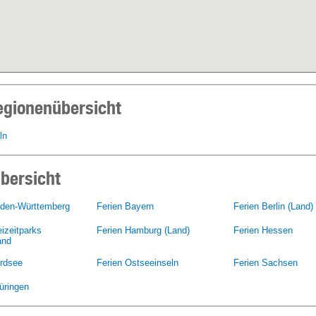
gionenübersicht
ln
bersicht
aden-Württemberg
Ferien Bayern
Ferien Berlin (Land)
eizeitparks
Ferien Hamburg (Land)
Ferien Hessen
and
ordsee
Ferien Ostseeinseln
Ferien Sachsen
üringen