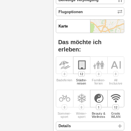
Karte
Das möchte ich
erleben:
0
12
0
0
Badeferien
Städte­
Familien­
All
reisen
ferien
Inclusive
0
0
1
12
Sommer­
Winter­
Beauty &
Gratis
sport
sport
Wellness
WLAN