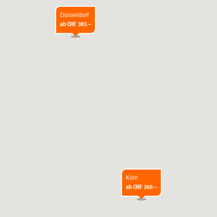
Düsseldorf
ab
CHF 383.–
Köln
ab
CHF 350.–