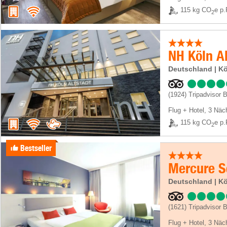
115 kg CO
e p.
2
NH Köln Al
Deutschland | K
(1924)
Tripadvisor 
Flug + Hotel
,
3 Näc
115 kg CO
e p.
2
Bestseller
Mercure Se
Deutschland | K
(1621)
Tripadvisor 
Flug + Hotel
,
3 Näc