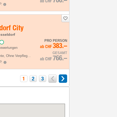
ab
CHF
P.
orf City
sseldorf
PRO PERSON
383.–
ab
CHF
Bewertungen
GESAMT
hte
, Ohne Verpflegung
766.–
ab
CHF
P.
1
2
3