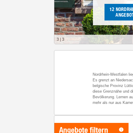
12
NORDRH
ANGEBOT
3
|
3
Nordrhein-Westfalen li
Es grenzt an Niedersa
belgische Provinz Lütt
diese Grenznähe und di
Bevölkerung. Lernen auc
mehr als nur aus Karne
Angebote filtern