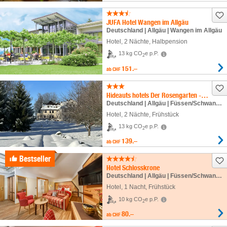
JUFA Hotel Wangen im Allgäu
Deutschland | Allgäu | Wangen im Allgäu
Hotel
,
2 Nächte
, Halbpension
13 kg CO
e p.P.
2
151.–
ab
CHF
Hideauts hotels Der Rosengarten - Villa Toscana
Deutschland | Allgäu | Füssen/Schwangau
Hotel
,
2 Nächte
, Frühstück
13 kg CO
e p.P.
2
139.–
ab
CHF
Bestseller
Hotel Schlosskrone
Deutschland | Allgäu | Füssen/Schwangau
Hotel
,
1 Nacht
, Frühstück
10 kg CO
e p.P.
2
80.–
ab
CHF