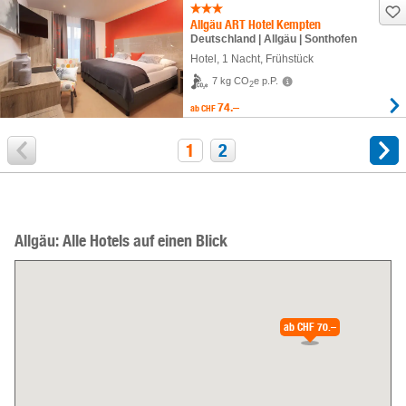
Allgäu ART Hotel Kempten
Deutschland | Allgäu | Sonthofen
Hotel
,
1 Nacht
, Frühstück
7 kg CO
e p.P.
2
74.–
ab
CHF
1
2
Allgäu: Alle Hotels auf einen Blick
ab
CHF 70.–