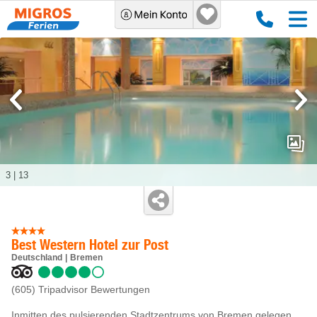
3
|
13
Best Western Hotel zur Post
Deutschland
Bremen
(605)
Tripadvisor Bewertungen
Inmitten des pulsierenden Stadtzentrums von Bremen gelegen,