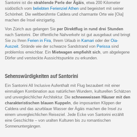
Santorini ist die
strahlende Perle der Ägäis
, etwa 200 Kilometer
südöstlich vom
beliebten Ferienziel Athen
und begeistert mit seiner
Schönheit. Die weltberühmte Caldera und charmante Orte wie [Oia]
machen die Insel einzigartig.
Von Zürich aus gelangen Sie
per Direktflug in rund drei Stunden
nach Santorini. Der öffentliche Nahverkehr ist gut ausgebaut und bringt
Sie zu Ihren
Ferien in Fira
, Ihrem Urlaub in
Kamari
oder der
Oia-
Auszeit
. Strände wie der schwarze Sandstrand von
Perissa
sind
problemlos erreichbar. Ein
Mietwagen empfiehlt sich
, um abgelegene
Dörfer und versteckte Aussichtspunkte zu erkunden.
Sehenswürdigkeiten auf Santorini
Ein Santorini All Inclusive Aufenthalt mit Flug bezaubert mit einer
einmaligen Kombination aus natürlichen Wundern, kulturellen Schätzen
und unvergleichlicher Architektur. Die
schneeweissen Häuser mit den
charakteristischen blauen Kuppeln
, die imposanten Klippen der
Caldera und das azurblaue Wasser der Ägäis machen die Insel zu
einem unvergleichlichen Reiseziel. Jede Ecke von Santorini erzählt
eine Geschichte – von uralten Kulturen bis zu romantischen
Sonnenuntergängen.