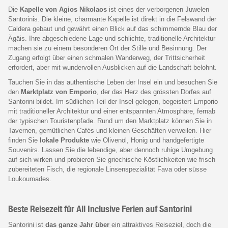
Die
Kapelle von Agios Nikolaos
ist eines der verborgenen Juwelen
Santorinis. Die kleine, charmante Kapelle ist direkt in die Felswand der
Caldera gebaut und gewährt einen Blick auf das schimmernde Blau der
Ägäis. Ihre abgeschiedene Lage und schlichte, traditionelle Architektur
machen sie zu einem besonderen Ort der Stille und Besinnung. Der
Zugang erfolgt über einen schmalen Wanderweg, der Trittsicherheit
erfordert, aber mit wundervollen Ausblicken auf die Landschaft belohnt.
Tauchen Sie in das authentische Leben der Insel ein und besuchen Sie
den
Marktplatz von Emporio
, der das Herz des grössten Dorfes auf
Santorini bildet. Im südlichen Teil der Insel gelegen, begeistert Emporio
mit traditioneller Architektur und einer entspannten Atmosphäre, fernab
der typischen Touristenpfade. Rund um den Marktplatz können Sie in
Tavernen, gemütlichen Cafés und kleinen Geschäften verweilen. Hier
finden Sie
lokale Produkte
wie Olivenöl, Honig und handgefertigte
Souvenirs. Lassen Sie die lebendige, aber dennoch ruhige Umgebung
auf sich wirken und probieren Sie griechische Köstlichkeiten wie frisch
zubereiteten Fisch, die regionale Linsenspezialität Fava oder süsse
Loukoumades.
Beste Reisezeit für All Inclusive Ferien auf Santorini
Santorini ist
das ganze Jahr über
ein attraktives Reiseziel, doch die