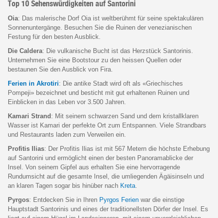
Top 10 Sehenswürdigkeiten auf Santorini
Oia
: Das malerische Dorf Oia ist weltberühmt für seine spektakulären
Sonnenuntergänge. Besuchen Sie die Ruinen der venezianischen
Festung für den besten Ausblick.
Die Caldera
: Die vulkanische Bucht ist das Herzstück Santorinis.
Unternehmen Sie eine Bootstour zu den heissen Quellen oder
bestaunen Sie den Ausblick von Fira.
Ferien in Akrotiri
: Die antike Stadt wird oft als «Griechisches
Pompeji» bezeichnet und besticht mit gut erhaltenen Ruinen und
Einblicken in das Leben vor 3.500 Jahren.
Kamari Strand
: Mit seinem schwarzen Sand und dem kristallklaren
Wasser ist Kamari der perfekte Ort zum Entspannen. Viele Strandbars
und Restaurants laden zum Verweilen ein.
Profitis Ilias
: Der Profitis Ilias ist mit 567 Metern die höchste Erhebung
auf Santorini und ermöglicht einen der besten Panoramablicke der
Insel. Von seinem Gipfel aus erhalten Sie eine hervorragende
Rundumsicht auf die gesamte Insel, die umliegenden Ägäisinseln und
an klaren Tagen sogar bis hinüber nach
Kreta
.
Pyrgos
: Entdecken Sie in Ihren
Pyrgos Ferien
war die einstige
Hauptstadt Santorinis und eines der traditionellsten Dörfer der Insel. Es