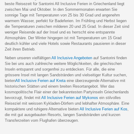
beste Reisezeit für Santorini All Inclusive Ferien in Griechenland liegt
zwischen Mai und Oktober. In den Sommermonaten erwarten Sie
sonnige Tage mit Temperaturen von 25 bis 30 Grad und angenehm
warmem Wasser, perfekt für Badeferien. Im Frühling und Herbst liegen
die Temperaturen zwischen milderen 20 und 25 Grad. In dieser Zeit sind
weniger Reisende auf der Insel und es herrscht eine entspannte
Atmosphäre. Der Winter hingegen ist mit Temperaturen um 15 Grad
deutlich kühler und viele Hotels sowie Restaurants pausieren in dieser
Zeit ihren Betrieb.
Neben unseren vielfältigen
All Inclusive Angeboten
auf Santorini finden
Sie bei uns auch zahlreiche weitere Möglichkeiten, die griechischen
Inseln entspannt und sorgenfrei zu entdecken. Für alle, die eine
grössere Insel mit langen Sandstränden und vielseitiger Kultur suchen,
bieten
All Inclusive Ferien auf Kreta
eine überzeugende Alternative mit
historischen Stätten und einem breiten Resortangebot. Wer das
kosmopolitische Flair einer der bekanntesten Partyinseln Griechenlands
bevorzugt, findet mit
All Inclusive Ferien auf Mykonos
ein stilvolles
Reiseziel mit weissen Kykladen-Dörfern und lebhafter Atmosphäre. Eine
kompaktere und ruhigere Alternative bieten
All Inclusive Ferien auf Kos
,
die mit gut ausgebauten Resorts, langen Sandstränden und kurzen
Transferzeiten vom Flughafen überzeugen.