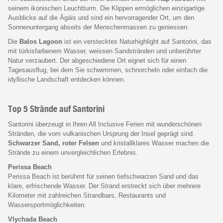
seinem ikonischen Leuchtturm. Die Klippen ermöglichen einzigartige
Ausblicke auf die Ägäis und sind ein hervorragender Ort, um den
Sonnenuntergang abseits der Menschenmassen zu geniessen.
Die
Balos Lagoon
ist ein verstecktes Naturhighlight auf Santorini, das
mit türkisfarbenem Wasser, weissen Sandstränden und unberührter
Natur verzaubert. Der abgeschiedene Ort eignet sich für einen
Tagesausflug, bei dem Sie schwimmen, schnorcheln oder einfach die
idyllische Landschaft entdecken können.
Top 5 Strände auf Santorini
Santorini überzeugt in Ihren All Inclusive Ferien mit wunderschönen
Stränden, die vom vulkanischen Ursprung der Insel geprägt sind.
Schwarzer Sand, roter Felsen
und kristallklares Wasser machen die
Strände zu einem unvergleichlichen Erlebnis.
Perissa Beach
Perissa Beach ist berühmt für seinen tiefschwarzen Sand und das
klare, erfrischende Wasser. Der Strand erstreckt sich über mehrere
Kilometer mit zahlreichen Strandbars, Restaurants und
Wassersportmöglichkeiten.
Vlychada Beach