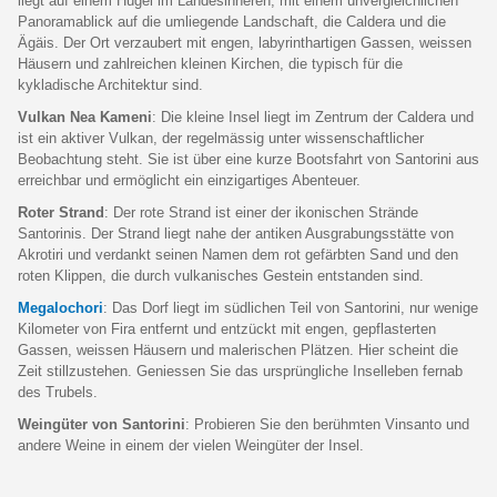
liegt auf einem Hügel im Landesinneren, mit einem unvergleichlichen
Panoramablick auf die umliegende Landschaft, die Caldera und die
Ägäis. Der Ort verzaubert mit engen, labyrinthartigen Gassen, weissen
Häusern und zahlreichen kleinen Kirchen, die typisch für die
kykladische Architektur sind.
Vulkan Nea Kameni
: Die kleine Insel liegt im Zentrum der Caldera und
ist ein aktiver Vulkan, der regelmässig unter wissenschaftlicher
Beobachtung steht. Sie ist über eine kurze Bootsfahrt von Santorini aus
erreichbar und ermöglicht ein einzigartiges Abenteuer.
Roter Strand
: Der rote Strand ist einer der ikonischen Strände
Santorinis. Der Strand liegt nahe der antiken Ausgrabungsstätte von
Akrotiri und verdankt seinen Namen dem rot gefärbten Sand und den
roten Klippen, die durch vulkanisches Gestein entstanden sind.
Megalochori
: Das Dorf liegt im südlichen Teil von Santorini, nur wenige
Kilometer von Fira entfernt und entzückt mit engen, gepflasterten
Gassen, weissen Häusern und malerischen Plätzen. Hier scheint die
Zeit stillzustehen. Geniessen Sie das ursprüngliche Inselleben fernab
des Trubels.
Weingüter von Santorini
: Probieren Sie den berühmten Vinsanto und
andere Weine in einem der vielen Weingüter der Insel.