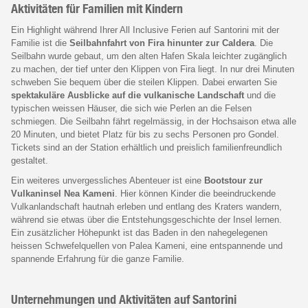
Aktivitäten für Familien mit Kindern
Ein Highlight während Ihrer All Inclusive Ferien auf Santorini mit der
Familie ist die
Seilbahnfahrt von Fira hinunter zur Caldera
. Die
Seilbahn wurde gebaut, um den alten Hafen Skala leichter zugänglich
zu machen, der tief unter den Klippen von Fira liegt. In nur drei Minuten
schweben Sie bequem über die steilen Klippen. Dabei erwarten Sie
spektakuläre Ausblicke auf die vulkanische Landschaft
und die
typischen weissen Häuser, die sich wie Perlen an die Felsen
schmiegen. Die Seilbahn fährt regelmässig, in der Hochsaison etwa alle
20 Minuten, und bietet Platz für bis zu sechs Personen pro Gondel.
Tickets sind an der Station erhältlich und preislich familienfreundlich
gestaltet.
Ein weiteres unvergessliches Abenteuer ist eine
Bootstour zur
Vulkaninsel Nea Kameni
. Hier können Kinder die beeindruckende
Vulkanlandschaft hautnah erleben und entlang des Kraters wandern,
während sie etwas über die Entstehungsgeschichte der Insel lernen.
Ein zusätzlicher Höhepunkt ist das Baden in den nahegelegenen
heissen Schwefelquellen von Palea Kameni, eine entspannende und
spannende Erfahrung für die ganze Familie.
Unternehmungen und Aktivitäten auf Santorini