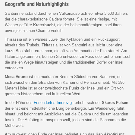
Geografie und Naturhighlights
Santorini entstand durch einen Vulkanausbruch vor etwa 3.600 Jahren,
der die charakteristische Caldera formte. Sie ist eine riesige, mit
Wasser gefüllte
Kraterbucht
, die der halbmondförmigen Insel ihren
unvergleichlichen Charme verleiht.
Thirassia
ist ein wahres Juwel der Kykladen und ein Rückzugsort
abseits des Trubels. Thirassia ist von Santorini aus leicht über eine
kurze Bootsfahrt erreichbar, die oft von Ammoudi oder Fira startet. Am
Hafen angekommen, können Sie entweder zu Fuss oder auf einem Esel
die steilen Wege hinaufsteigen und die traditionellen Dörfer der Insel
entdecken.
Mesa Vouno
ist ein markanter Berg im Südosten von Santorini, der
sich zwischen den Stränden von Kamari und Perissa erhebt. Mit 396
Metern Höhe ist er der zweithöchste Punkt der Insel und ein Ort von
grossem historischem und kulturellem Wert.
In der Nähe des
Feriendorfes Imerovigli
erhebt sich der
Skaros-Felsen
,
der einst eine mittelalterliche Burg beherbergte. Ein Wanderweg führt
hinauf und belohnt mit Ausblicken auf die Caldera und die umliegenden
Inseln. Der Aufstieg ist anspruchsvoll, jedoch sind die Panoramen die
Mühe wert.
Am südwestlichen Ende der Insel befindet sich das
Kap Akrotiri
mit