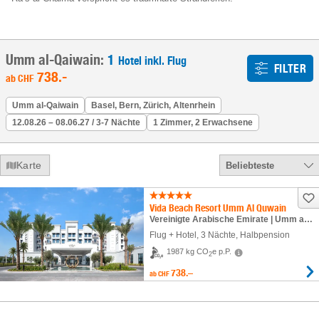
Umm al-Qaiwain:
1
Hotel inkl. Flug
FILTER
738
.-
ab
CHF
Umm al-Qaiwain
Basel, Bern, Zürich, Altenrhein
12.08.26 – 08.06.27 / 3-7 Nächte
1 Zimmer, 2 Erwachsene
Karte
Beliebteste
Vida Beach Resort Umm Al Quwain
Vereinigte Arabische Emirate | Umm al-Qaiwain
Flug + Hotel
,
3 Nächte
, Halbpension
1987 kg CO
e p.P.
2
738.–
ab
CHF