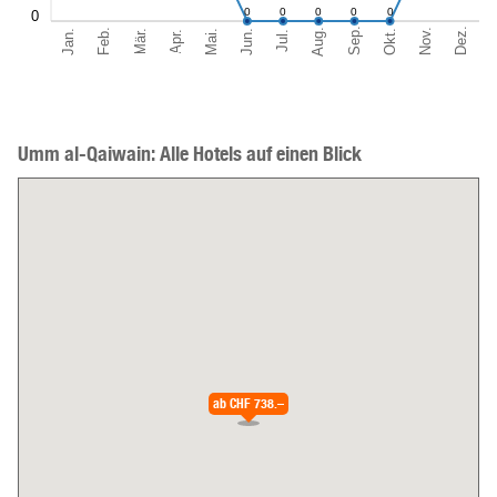
0
0
0
0
0
0
Sep.
Dez.
Aug.
Feb.
Nov.
Jan.
Okt.
Mär.
Jun.
Mai.
Apr.
Jul.
Umm al-Qaiwain: Alle Hotels auf einen Blick
ab
CHF 738.–