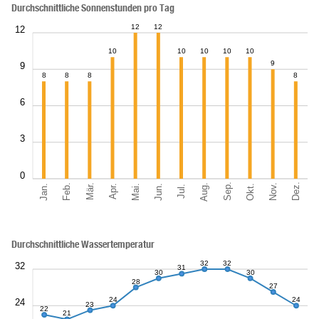
Durchschnittliche Sonnenstunden pro Tag
12
12
12
10
10
10
10
10
9
9
8
8
8
8
6
3
0
Sep.
Dez.
Aug.
Feb.
Nov.
Jan.
Okt.
Mär.
Jun.
Mai.
Apr.
Jul.
Durchschnittliche Wassertemperatur
32
32
32
31
30
30
28
27
24
24
24
23
22
21