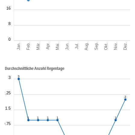
16
8
0
Sep.
Dez.
Aug.
Feb.
Nov.
Jan.
Okt.
Mär.
Jun.
Mai.
Apr.
Jul.
Durchschnittliche Anzahl Regentage
3
3
2.25
2
1.5
1
1
1
1
1
0.75