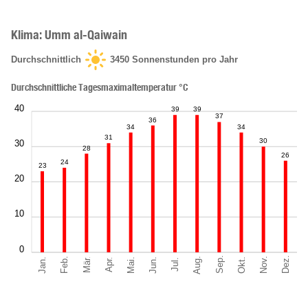
Klima: Umm al-Qaiwain
Durchschnittlich
3450
Sonnenstunden pro Jahr
Durchschnittliche Tagesmaximaltemperatur °C
40
39
39
37
36
34
34
31
30
30
28
26
24
23
20
10
0
Sep.
Dez.
Aug.
Feb.
Nov.
Jan.
Okt.
Mär.
Jun.
Mai.
Apr.
Jul.