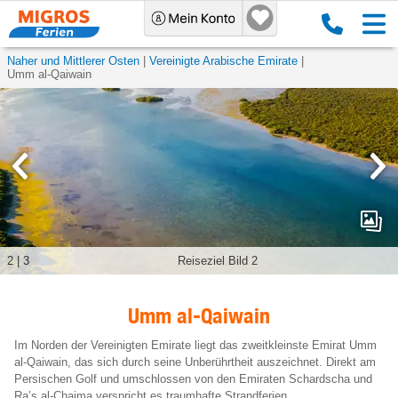
Naher und Mittlerer Osten
Vereinigte Arabische Emirate
Umm al-Qaiwain
2
|
3
Reiseziel Bild 2
Umm al-Qaiwain
Im Norden der Vereinigten Emirate liegt das zweitkleinste Emirat Umm
al-Qaiwain, das sich durch seine Unberührtheit auszeichnet. Direkt am
Persischen Golf und umschlossen von den Emiraten Schardscha und
Ra’s al-Chaima verspricht es traumhafte Strandferien.