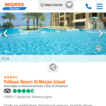
3
|
11
Pullman Resort Al Marjan Island
Vereinigte Arabische Emirate
Ras Al Khaimah
(3895)
Tripadvisor Bewertungen
Direkt am weitläufigen Sandstrand gelegen, besticht dieses