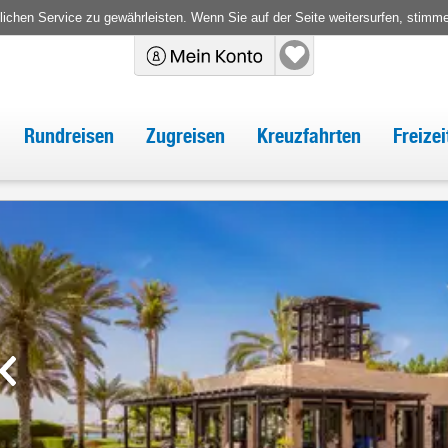
chen Service zu gewährleisten. Wenn Sie auf der Seite weitersurfen, stimm
Rundreisen
Zugreisen
Kreuzfahrten
Freize