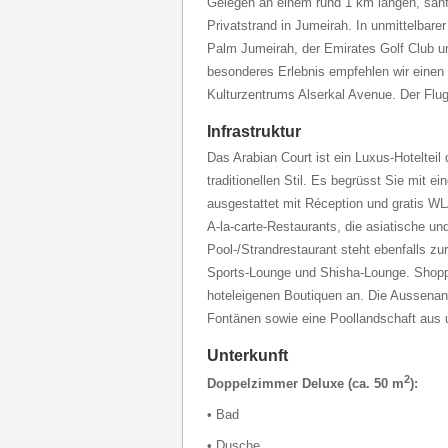
Gelegen an einem rund 1 km langen, sanf
Privatstrand in Jumeirah. In unmittelbare
Palm Jumeirah, der Emirates Golf Club un
besonderes Erlebnis empfehlen wir eine
Kulturzentrums Alserkal Avenue. Der Flug
Infrastruktur
Das Arabian Court ist ein Luxus-Hoteltei
traditionellen Stil. Es begrüsst Sie mit e
ausgestattet mit Réception und gratis WLA
A-la-carte-Restaurants, die asiatische un
Pool-/Strandrestaurant steht ebenfalls zu
Sports-Lounge und Shisha-Lounge. Shoppi
hoteleigenen Boutiquen an. Die Aussenan
Fontänen sowie eine Poollandschaft aus 
Unterkunft
2
Doppelzimmer Deluxe (ca. 50 m
):
• Bad
• Dusche