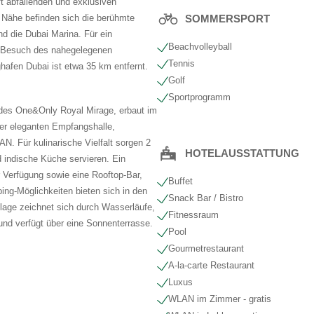
t abfallenden und exklusiven
r Nähe befinden sich die berühmte
SOMMERSPORT
d die Dubai Marina. Für ein
Beachvolleyball
n Besuch des nahegelegenen
Tennis
hafen Dubai ist etwa 35 km entfernt.
Golf
Sportprogramm
l des One&Only Royal Mirage, erbaut im
iner eleganten Empfangshalle,
N. Für kulinarische Vielfalt sorgen 2
HOTELAUSSTATTUNG
d indische Küche servieren. Ein
r Verfügung sowie eine Rooftop-Bar,
Buffet
ng-Möglichkeiten bieten sich in den
Snack Bar / Bistro
lage zeichnet sich durch Wasserläufe,
Fitnessraum
und verfügt über eine Sonnenterrasse.
Pool
Gourmetrestaurant
A-la-carte Restaurant
Luxus
WLAN im Zimmer - gratis