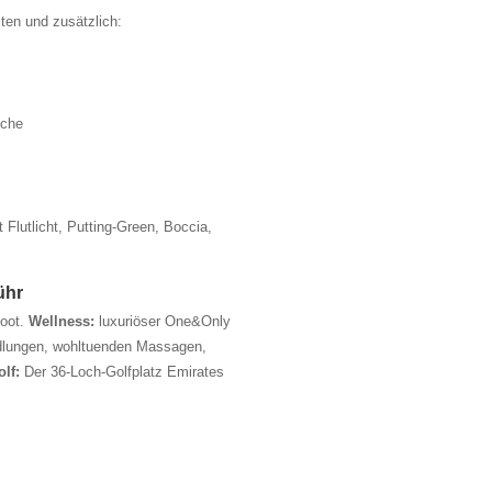
ten und zusätzlich:
sche
Flutlicht, Putting-Green, Boccia,
ühr
boot.
Wellness:
luxuriöser One&Only
ndlungen, wohltuenden Massagen,
lf:
Der 36-Loch-Golfplatz Emirates