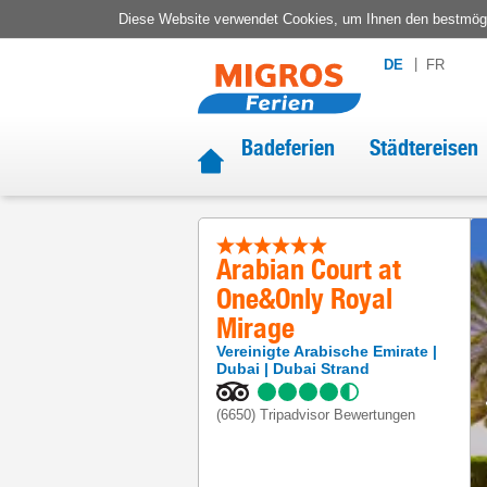
Diese Website verwendet Cookies, um Ihnen den bestmögli
DE
FR
Badeferien
Städtereisen
Arabian Court at
One&Only Royal
Mirage
Vereinigte Arabische Emirate
Dubai
Dubai Strand
(6650)
Tripadvisor Bewertungen