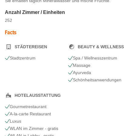
Sie erhalten täglich Mineralwasser und frische Früchte.
Anzahl Zimmer / Einheiten
252
Facts
STÄDTEREISEN
BEAUTY & WELLNESS
Stadtzentrum
Spa / Wellnesszentrum
Massage
Ayurveda
Schönheits​anwendungen
HOTELAUSSTATTUNG
Gourmetrestaurant
A-la-carte Restaurant
Luxus
WLAN im Zimmer - gratis
WLAN in Lobby - gratis