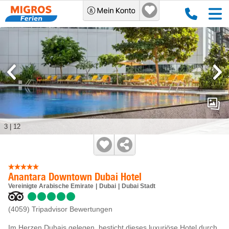
3
|
12
Anantara Downtown Dubai Hotel
Vereinigte Arabische Emirate
Dubai
Dubai Stadt
(4059)
Tripadvisor Bewertungen
Im Herzen Dubais gelegen, besticht dieses luxuriöse Hotel durch