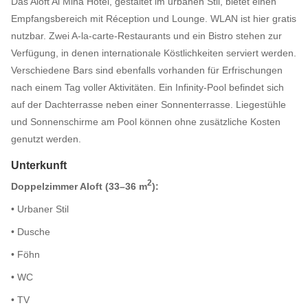
Das Aloft Al Mina Hotel, gestaltet im urbanen Stil, bietet einen
Empfangsbereich mit Réception und Lounge. WLAN ist hier gratis
nutzbar. Zwei A-la-carte-Restaurants und ein Bistro stehen zur
Verfügung, in denen internationale Köstlichkeiten serviert werden.
Verschiedene Bars sind ebenfalls vorhanden für Erfrischungen
nach einem Tag voller Aktivitäten. Ein Infinity-Pool befindet sich
auf der Dachterrasse neben einer Sonnenterrasse. Liegestühle
und Sonnenschirme am Pool können ohne zusätzliche Kosten
genutzt werden.
Unterkunft
2
Doppelzimmer Aloft (33–36 m
):
• Urbaner Stil
• Dusche
• Föhn
• WC
• TV